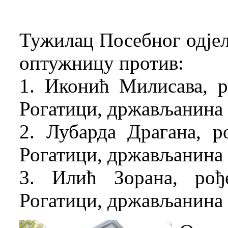
Тужилац Посебног одјела
оптужницу против:
1. Иконић Милисава, р
Рогатици, држављанина
2. Лубарда Драгана, р
Рогатици, држављанина
3. Илић Зорана, рођ
Рогатици, држављанина