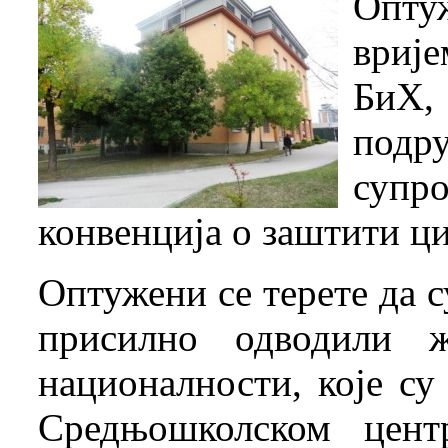
Опту
врије
БиХ,
подр
супр
конвенција о заштити ци
Оптужени се терете да с
присилно одводили ж
националности, које су
Средњошколском цент