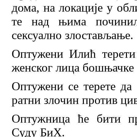
дома, на локације у об
те над њима починил
сексуално злостављање.
Оптужени Илић терети
женског лица бошњачке
Оптужени се терете да
ратни злочин против ци
Оптужница ће бити пр
Суду БиХ.