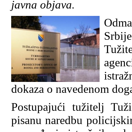
javna objava.
Odmah
Srbij
Tužit
agen
istra
dokaza o navedenom doga
Postupajući tužitelj Tuž
pisanu naredbu policijsk