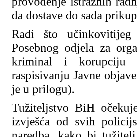
provođenje istražnih ra
da dostave do sada prikup
Radi što učinkovitijeg 
Posebnog odjela za organ
kriminal i korupcij
raspisivanju Javne objav
je u prilogu).
Tužiteljstvo BiH očekuj
izvješća od svih policij
naredba, kako bi tužite