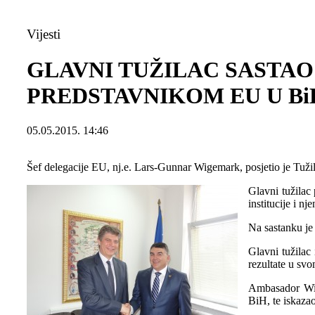
Vijesti
GLAVNI TUŽILAC SASTAO
PREDSTAVNIKOM EU U Bi
05.05.2015. 14:46
Šef delegacije EU, nj.e. Lars-Gunnar Wigemark, posjetio je Tuž
Glavni tužilac
institucije i n
Na sastanku je 
Glavni tužilac 
rezultate u svo
Ambasador Wige
BiH, te iskaza