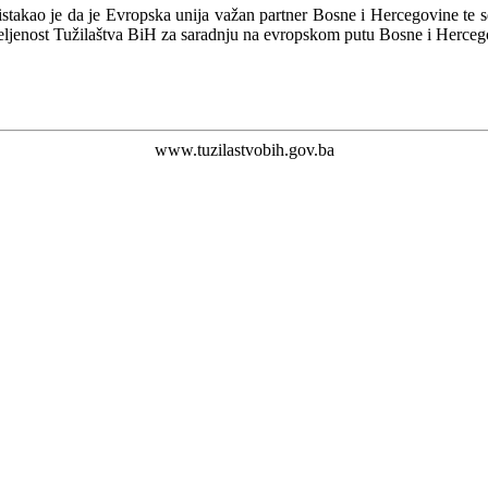
 istakao je da je Evropska unija važan partner Bosne i Hercegovine te 
jeljenost Tužilaštva BiH za saradnju na evropskom putu Bosne i Herceg
www.tuzilastvobih.gov.ba