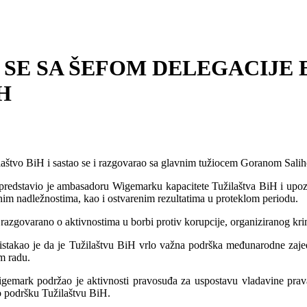
 SE SA ŠEFOM DELEGACIJE E
H
ilaštvo BiH i sastao se i razgovarao sa glavnim tužiocem Goranom Sali
 predstavio je ambasadoru Wigemarku kapacitete Tužilaštva BiH i upoz
jenim nadležnostima, kao i ostvarenim rezultatima u proteklom periodu.
razgovarano o aktivnostima u borbi protiv korupcije, organiziranog krim
istakao je da je Tužilaštvu BiH vrlo važna podrška međunarodne zajednic
m radu.
mark podržao je aktivnosti pravosuđa za uspostavu vladavine prava i
o podršku Tužilaštvu BiH.