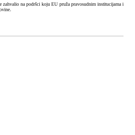
se zahvalio na podršci koju EU pruža pravosudnim institucijama i
ovine.