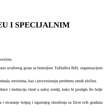
U I SPECIJALNIM
hovićem.
nao uvaženog gosta sa historijom Tužilaštva BiH, organizacijom
inala, terorizma, kao i procesuiranju predmeta ratnih zločina.
e i institucija vlasti u našoj zemlji, kako bi postiglo što bolje
 stvaranje boljeg i sigurnijeg okruženja za život svih građana