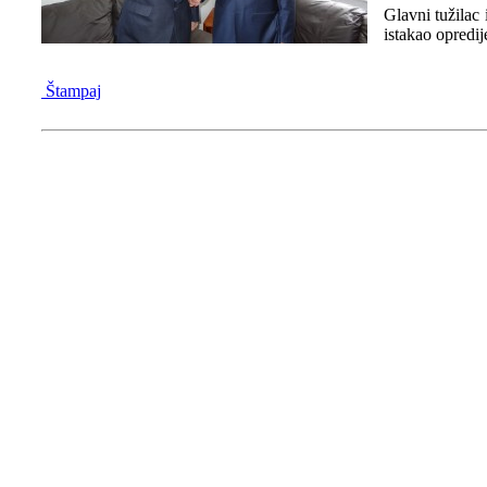
Glavni tužilac
istakao opredi
Štampaj