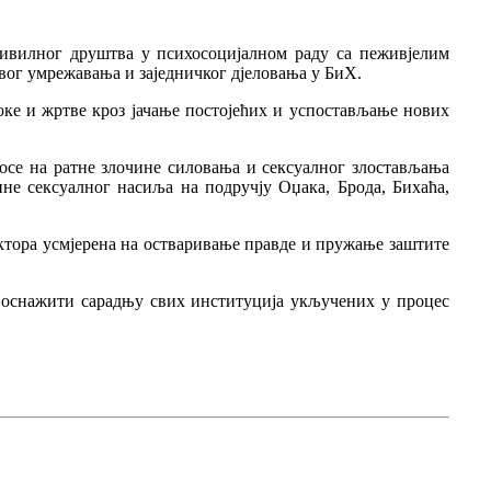
цивилног друштва у психосоцијалном раду са пеживјелим
вог умрежавања и заједничког дјеловања у БиХ.
доке и жртве кроз јачање постојећих и успостављање нових
осе на ратне злочине силовања и сексуалног злостављања
не сексуалног насиља на подручју Оџака, Брода, Бихаћа,
ктора усмјерена на остваривање правде и пружање заштите
 оснажити сарадњу свих институција укључених у процес