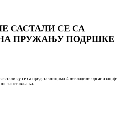
Е САСТАЛИ СЕ СА
 НА ПРУЖАЊУ ПОДРШКЕ
састали су се са представницима 4 невладине организације
ног злостављања.