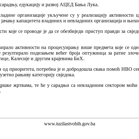
 сарадњу, едукацију и развој АЦЕД Бања Лука.
ладине организације укључене су у реализацију активности 
, јачању капацитета владиних и невладиних организација и њихо
ти које се проводе је да се обезбиједи приступ правди за свје
вирало активности на процесуирању више предмета које се одн
 резултирало подизањем већег броја оптужница за ратне злочи
тице, Калесије и другим крајевима БиХ.
ан од приоритета, потребна је и добродошла свака помоћ НВО се
узетно рањиву категорију свједока.
ршке жртвама, те ће у сарадњи са невладиним сектором моћи
.
www.tuzilastvobih.gov.ba