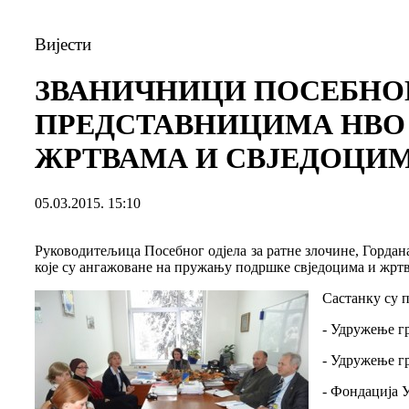
Вијести
ЗВАНИЧНИЦИ ПОСЕБНОГ 
ПРЕДСТАВНИЦИМА НВО
ЖРТВАМА И СВЈЕДОЦИ
05.03.2015. 15:10
Руководитељица Посебног одјела за ратне злочине, Гордан
које су ангажоване на пружању подршке свједоцима и жрт
Састанку су 
- Удружење г
- Удружење г
- Фондација 