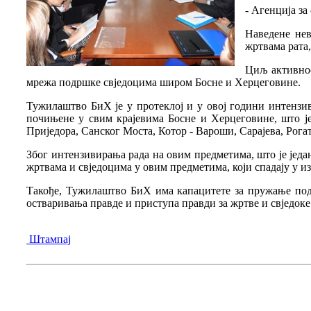
- Агенција за
Наведене нев
жртвама рата
Циљ активнос
мрежа подршке свједоцима широм Босне и Херцеговине.
Тужилаштво БиХ је у протеклој и у овој години интензи
почињене у свим крајевима Босне и Херцеговине, што је
Приједора, Санског Моста, Котор - Вароши, Сарајева, Рога
Због интензивирања рада на овим предметима, што је јед
жртвама и свједоцима у овим предметима, који спадају у из
Такође, Тужилаштво БиХ има капацитете за пружање под
остваривања правде и приступа правди за жртве и свједоке
Штампај