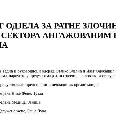
ОДЈЕЛА ЗА РАТНЕ ЗЛОЧИН
 СЕКТОРА АНГАЖОВАНИМ
МА
а Тадић и руководиоци одсјека Станко Благић и Изет Одобашић, 
вама, нарочито у предметима ратних злочина силовања и сексуал
присуствовали представници невладиних организација:
рађана Виве Жене, Тузла
рађана Медица, Зеница
Удружене жене, Бања Лука