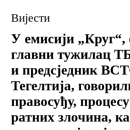
Вијести
У емисији „Круг“,
главни тужилац ТБ
и предсједник ВС
Тегелтија, говорил
правосуђу, процес
ратних злочина, ка