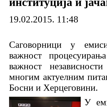
институција и јач
19.02.2015. 11:48
Саговорници у емиси
важност процесуирања
важност независност
многим актуелним пита
Босни и Херцеговини.
У ем