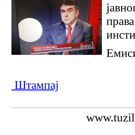
јавн
пра
инсти
Емиси
Штампај
www.tuzil