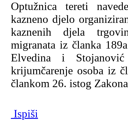
Optužnica tereti naved
kazneno djelo organiziran
kaznenih djela trgovi
migranata iz članka 189
Elvedina i Stojanovi
krijumčarenje osoba iz č
člankom 26. istog Zakona
Ispiši