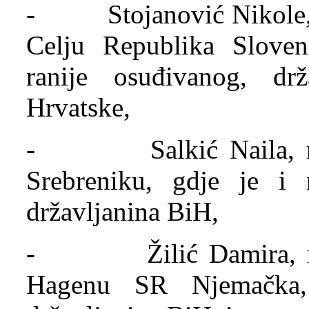
- Stojanović Nikole, r
Celju Republika Sloven
ranije osuđivanog, dr
Hrvatske,
- Salkić Naila, rođ
Srebreniku, gdje je i n
državljanina BiH,
- Žilić Damira, rođ
Hagenu SR Njemačka, 