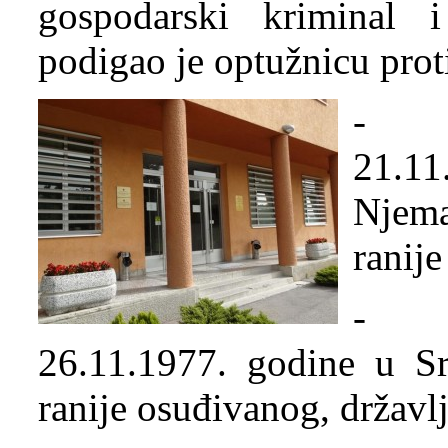
gospodarski kriminal i
podigao je optužnicu prot
- B
21.11
Njema
ranij
- Ma
26.11.1977. godine u Sre
ranije osuđivanog, državl