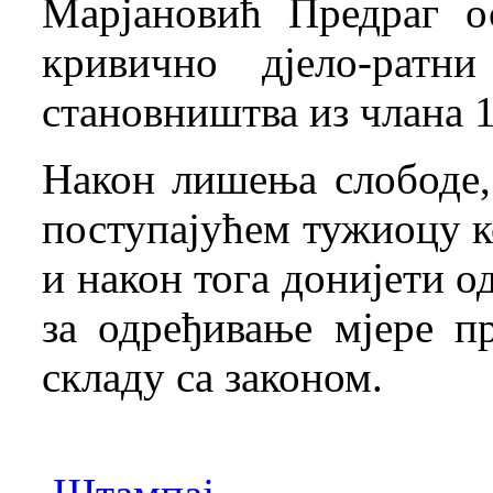
Марјановић Предраг о
кривично дјело-ратн
становништва из члана 
Након лишења слободе,
поступајућем тужиоцу к
и након тога донијети о
за одређивање мјере п
складу са законом.