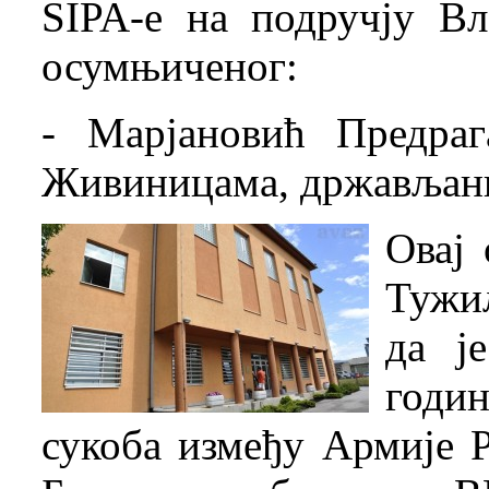
SIPA-е на подручју В
осумњиченог:
- Марјановић Предраг
Живиницама, држављан
Овај 
Тужи
да ј
годин
сукоба између Армије 