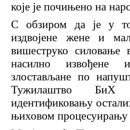
које је почињено на нар
С обзиром да је у то
издвојене жене и мал
вишеструко силовање 
насилно извођене 
злостављане по напуш
Тужилаштво БиХ
идентификовању остали
њиховом процесуирању 