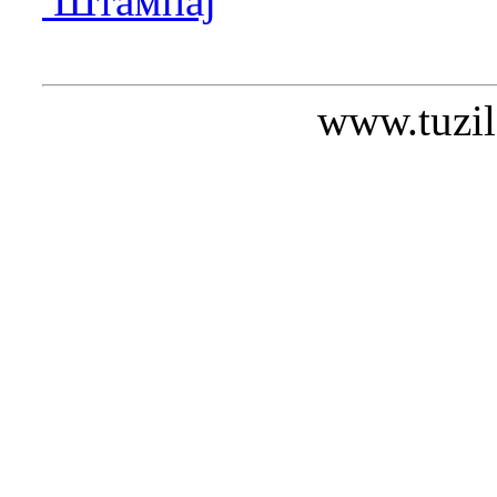
Штампај
www.tuzil