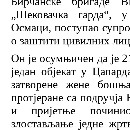
Бирчанске бригаде В
„Шековачка гарда“, 
Осмаци, поступао супр
о заштити цивилних лица
Он је осумњичен да је 2
један објекат у Цапард
затворене жене бошња
протјеране са подручја Б
и пријетње почини
злостављање једне жрт