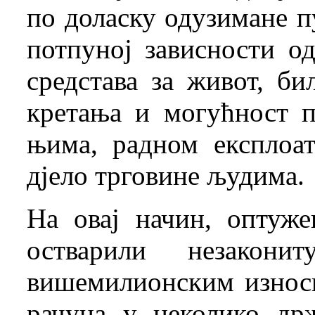
по доласку одузимане п
потпуној зависности о
средстава за живот, би
кретања и могућност п
њима, радном експлоа
дјело трговине људима.
На овај начин, оптуж
остварили незакон
вишемилионским износи
рачуна у неколико др