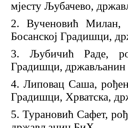
мјесту Љубачево, држа
2. Вученовић Милан, 
Босанској Градишци, д
3. Љубичић Раде, ро
Градишци, држављанин
4. Липовац Саша, рођен
Градишци, Хрватска, д
5. Турановић Сафет, рође
држављанин БиХ