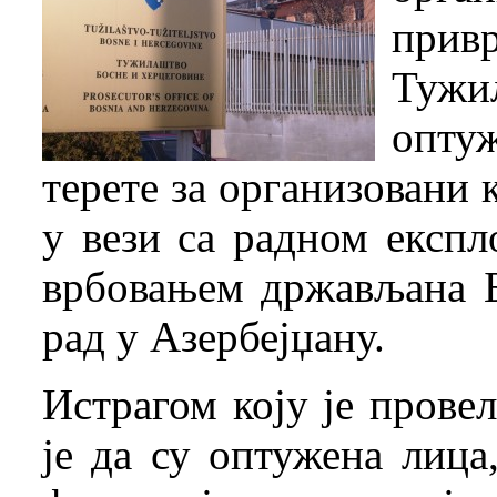
прив
Тужи
оптуж
терете за организовани
у вези са радном експл
врбовањем држављана Б
рад у Азербејџану.
Истрагом коју је пров
је да су оптужена лиц