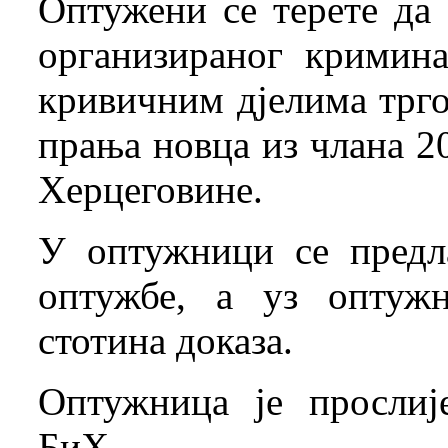
Оптужени се терете да
организираног кримина
кривичним дјелима трго
прања новца из члана 2
Херцеговине.
У оптужници се предл
оптужбе, а уз оптуж
стотина доказа.
Оптужница је прослиј
БиХ.