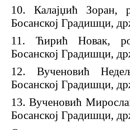
10. Калајџић Зоран, 
Босанској Градишци, д
11. Ћирић Новак, ро
Босанској Градишци, д
12. Вученовић Недељ
Босанској Градишци, д
13. Вученовић Мирослав
Босанској Градишци, д