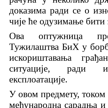
доказима ради се о из
чије ће одузимање бити 
Ова оптужница пре
Тужилаштва БиХ у борб
искориштавања грађ
ситуације, ради 
експлоатације.
У овом предмету, током и
међународна сарадња и 