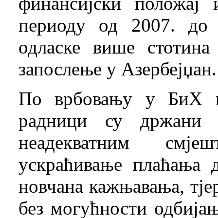
финансијски положај 
периоду од 2007. до 
одласке више стотина
запослење у Азербејџан.
По врбовању у БиХ и
радници су држани 
неадекватним смје
ускраћивање плаћања д
новчана кажњавања, тје
без могућности одбијањ