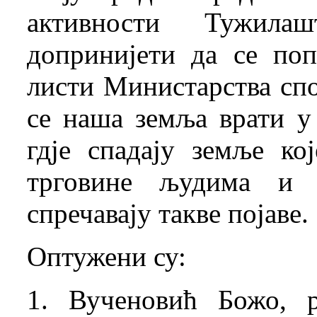
активности Тужила
допринијети да се по
листи Министарства сп
се наша земља врати у 
гдје спадају земље ко
трговине људима и о
спречавају такве појаве.
Оптужени су:
1. Вученовић Божо, р