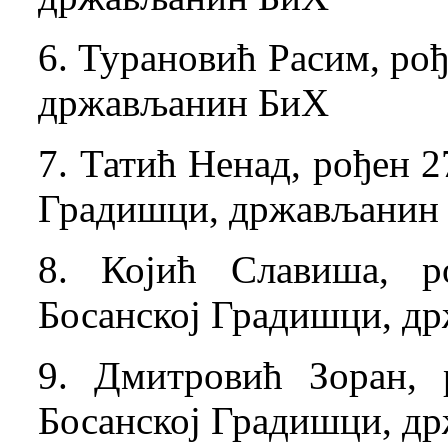
6. Турановић Расим, рође
држављанин БиХ
7. Татић Ненад, рођен 2
Градишци, држављанин
8. Којић Славиша, р
Босанској Градишци, д
9. Дмитровић Зоран, 
Босанској Градишци, д