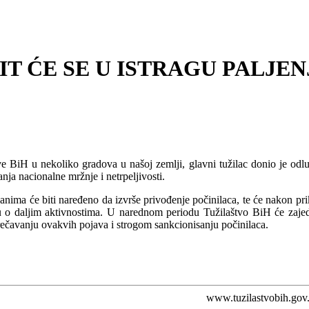
T ĆE SE U ISTRAGU PALJEN
žave BiH u nekoliko gradova u našoj zemlji, glavni tužilac donio je od
anja nacionalne mržnje i netrpeljivosti.
ganima će biti naređeno da izvrše privođenje počinilaca, te će nakon p
u o daljim aktivnostima. U narednom periodu Tužilaštvo BiH će zajedn
prečavanju ovakvih pojava i strogom sankcionisanju počinilaca.
www.tuzilastvobih.gov