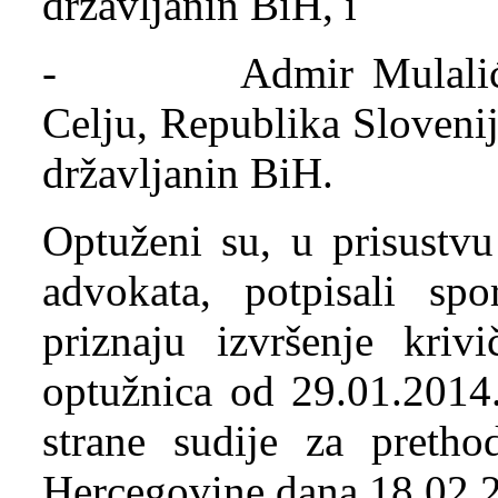
državljanin BiH, i
- Admir Mulalić, ro
Celju, Republika Sloveni
državljanin BiH.
Optuženi su, u prisustvu
advokata, potpisali sp
priznaju izvršenje kriv
optužnica od 29.01.2014.
strane sudije za preth
Hercegovine dana 18.02.2