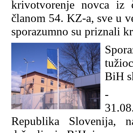
krivotvorenje novca iz 
članom 54. KZ-a, sve u v
sporazumno su priznali kr
Spora
tužio
BiH s
- E
31.08
Republika Slovenija, 