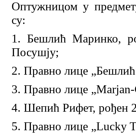
Оптужницом у предмет
су:
1. Бешлић Маринко, ро
Посушју;
2. Правно лице „Бешлић“
3. Правно лице „Marjan
4. Шепић Рифет, рођен 2
5. Правно лице „Lucky T