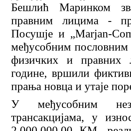
Бешлић Маринком зв
правним лицима - пр
Посушје и „Marjan-Com
међусобним пословним 
физичких и правних 
године, вршили фиктив
прања новца и утаје пор
У међусобним нез
трансакцијама, у изн
2.000.000,00 КМ, реа