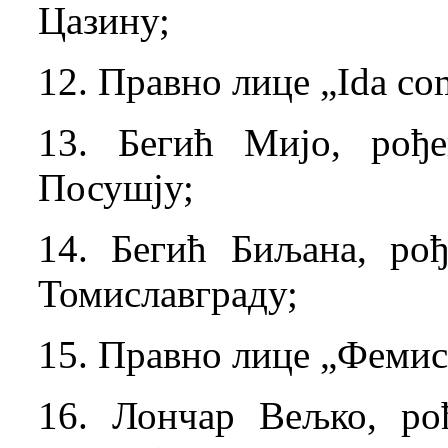
Цазину;
12. Правно лице „Ida com
13. Бегић Мијо, рођ
Посушју;
14. Бегић Биљана, рођ
Томиславграду;
15. Правно лице „Фемис“
16. Лончар Вељко, ро