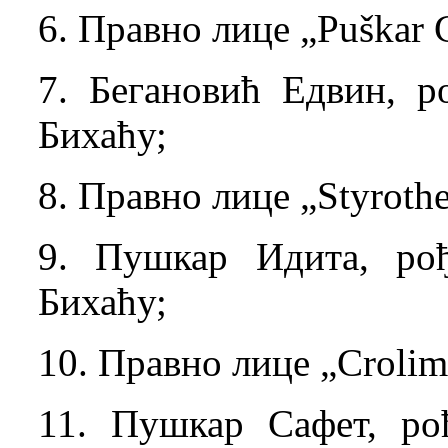
6. Правно лице „Puškar C
7. Бегановић Едвин, р
Бихаћу;
8. Правно лице „Styrothe
9. Пушкар Идита, рођ
Бихаћу;
10. Правно лице „Crolim
11. Пушкар Сафет, ро