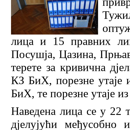
прив
Тужи
опту
лица и 15 правних лиц
Посушја, Цазина, Прњав
терете за кривична дје
КЗ БиХ, порезне утаје 
БиХ, те порезне утаје и
Наведена лица се у 22 т
дјелујући међусобно 