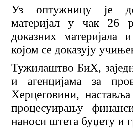
Уз оптужницу је до
материјал у чак 26 р
доказних материјала и
којом се доказују учиње
Тужилаштво БиХ, заједн
и агенцијама за про
Херцеговини, наставља
процесуирању финанси
наноси штета буџету и 