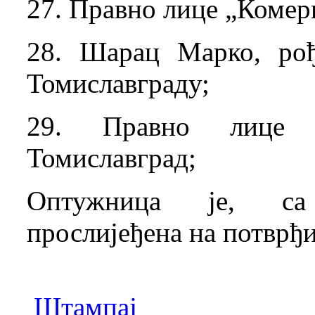
27. Правно лице „Комер
28. Шарац Марко, рођ
Томиславграду;
29. Правно лице 
Томиславград;
Оптужница је, са 
прослијеђена на потврђ
Штампај