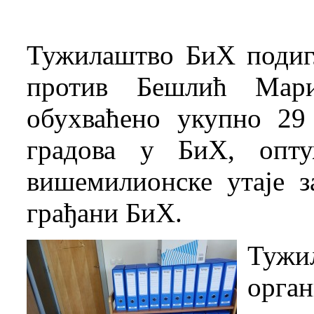
Тужилаштво БиХ подиг
против Бешлић Мари
обухваћено укупно 29
градова у БиХ, опт
вишемилионске утаје з
грађани БиХ.
Тужи
орг