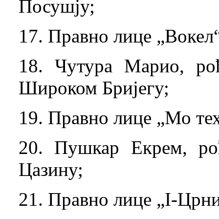
Посушју;
17. Правно лице „Вокел“
18. Чутура Марио, ро
Широком Бријегу;
19. Правно лице „Мо тех
20. Пушкар Екрем, ро
Цазину;
21. Правно лице „I-Црни