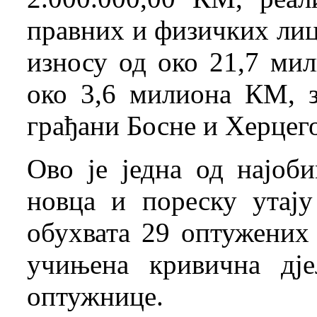
правних и физичких лиц
износу од око 21,7 мил
око 3,6 милиона КМ, з
грађани Босне и Херцег
Ово је једна од најоб
новца и пореску утају
обухвата 29 оптужених
учињена кривична дј
оптужнице.