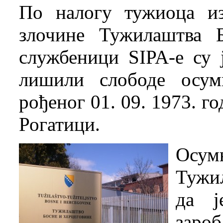
По налогу тужиоца из
злочине Тужилаштва 
службеници SIPA-е су 
лишили слободе осум
рођеног 01. 09. 1973. г
Рогатици.
Осум
Тужи
да ј
заро