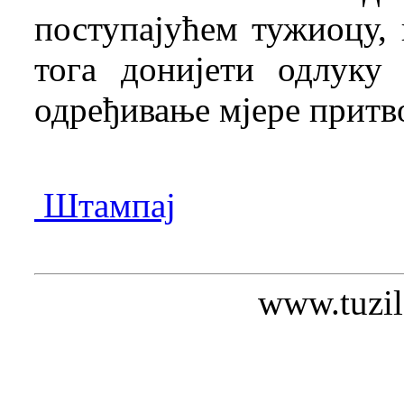
поступајућем тужиоцу, 
тога донијети одлуку
одређивање мјере притв
Штампај
www.tuzil