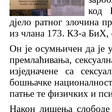
код 
дјело ратног злочина п
из члана 173. КЗ-а БиХ, с
Он је осумњичен да је 
премлаћивања, сексуалн
изједначене са сексу
бошњачке националност
патње те физичких и пс
Након лишења слободе