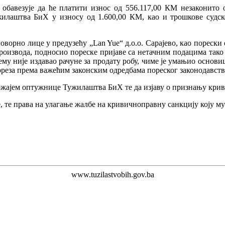
обавезује да ће платити износ од 556.117,00 КМ незаконито 
илаштва БиХ у износу од 1.600,00 КМ, као и трошкове судског
ворно лице у предузећу „Lan Yue“ д.о.о. Сарајево, као порески об
роизвода, подносио пореске пријаве са нетачним подацима тако 
ему није издавао рачуне за продату робу, чиме је умањио основиц
ореза према важећим законским одредбама пореског законодавст
ржајем оптужнице Тужилаштва БиХ тe да изјаву о признању криви
 те права на улагање жалбе на кривичноправну санкцију коју м
www.tuzilastvobih.gov.ba