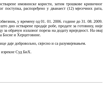
остварене имовинске користи, затим трошкове кривичног
 поступка, распоређено у дванаест (12) мјесечних рата,
везник, у времену од 01. 01. 2006. године до 31. 08. 2009.
што дио остварене продаје робе, продате за готовину, није
у за обрачун излазног пореза на додату вриједност. На овај
ва Босне и Херцеговине.
це даје добровољно, свјесно и са разумијевањем.
у изрекне Суд БиХ.