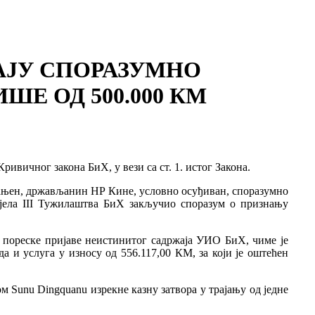
АЈУ СПОРАЗУМНО
ШЕ ОД 500.000 КМ
ривичног закона БиХ, у вези са ст. 1. истог Закона.
астањен, држављанин НР Кине, условно осуђиван, споразумно
дјела III Тужилаштва БиХ закључио споразум о признању
о пореске пријаве неистинитог садржаја УИО БиХ, чиме је
а и услуга у износу од 556.117,00 КМ, за који је оштећен
 Sunu Dingquanu изрекне казну затвора у трајању од једне