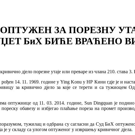
ОПТУЖЕН ЗА ПОРЕЗНУ УТ
ЏЕТ БиХ БИЋЕ ВРАЋЕНО ВИ
ивично дјело порезне утаје или преваре из члана 210. става 3. К
 рођен 14. 11. 1969. године у Ying Konu у НР Кини гдје је и н
ривицу за кривично дјело за које се терети и са тужиоцем О
ма оптужнице од 11. 03. 2014. године, Sun Dingquan је подни
 пореску обавезу и избјегао плаћање пореза на промет производ
споразумом, тужилац и одбрана су сагласни да Суд БиХ оптуженом
оја је у складу са улогом оптуженог у извршењу кривичног дјела.