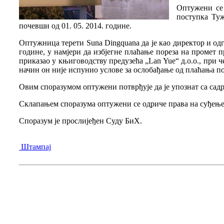
Оптужени се 
поступка Туж
почевши од 01. 05. 2014. године.
Оптужница терети Suna Dingquana да је као директор и одго
године, у намјери да избјегне плаћање пореза на промет п
приказао у књиговодству предузећа „Lan Yue“ д.о.о., при ч
начин он није испунио услове за ослобађање од плаћања п
Овим споразумом оптужени потврђује да је упознат са сад
Склапањем споразума оптужени се одриче права на суђење,
Споразум је прослијеђен Суду БиХ.
Штампај