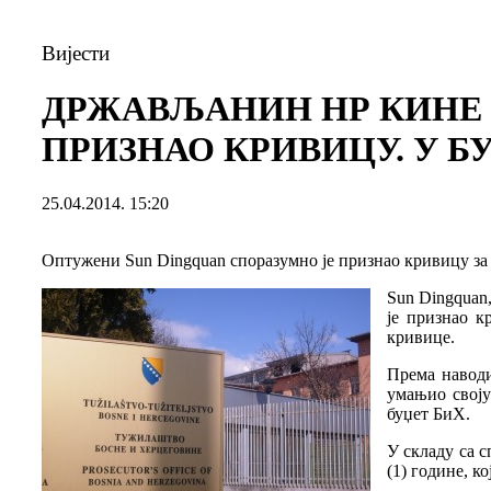
Вијести
ДРЖАВЉАНИН НР КИНЕ 
ПРИЗНАО КРИВИЦУ. У БУ
25.04.2014. 15:20
Оптужени Sun Dingquan споразумно је признао кривицу за кр
Sun Dingquan,
је признао к
кривице.
Према наводи
умањио своју
буџет БиХ.
У складу са 
(1) године, к