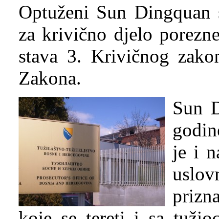
Optuženi Sun Dingquan s
za krivično djelo porezne
stava 3. Krivičnog zakon
Zakona.
Sun D
godin
je i 
uslov
prizn
koje se tereti i sa tuži