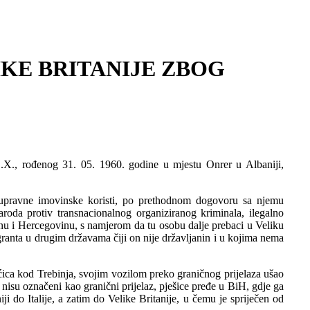
KE BRITANIJE ZBOG
 E.X., rođenog 31. 05. 1960. godine u mjestu Onrer u Albaniji,
otupravne imovinske koristi, po prethodnom dogovoru sa njemu
oda protiv transnacionalnog organiziranog kriminala, ilegalno
u i Hercegovinu, s namjerom da tu osobu dalje prebaci u Veliku
granta u drugim državama čiji on nije državljanin i u kojima nema
ućica kod Trebinja, svojim vozilom preko graničnog prijelaza ušao
nisu označeni kao granični prijelaz, pješice pređe u BiH, gdje ga
i do Italije, a zatim do Velike Britanije, u čemu je spriječen od