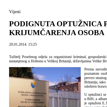
Vijesti
PODIGNUTA OPTUŽNICA P
KRIJUMČARENJA OSOBA
20.01.2014. 15:25
Tužitelj Posebnog odjela za organizirani kriminal, gospodarsk
nastanjenog u Holtonu u Velikoj Britaniji, državljanina Velike Bri
Prema navodim
poznatom osob
preveo stranog
Britaniju, iako
odobren boravak
U optužnici se
u BiH, a albans
je optuženi E.X