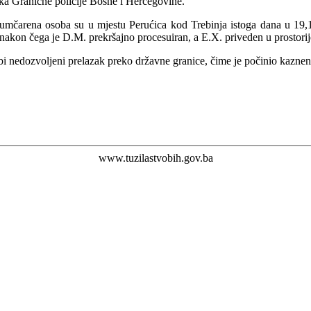
ika Granične policije Bosne i Hercegovine.
umčarena osoba su u mjestu Perućica kod Trebinja istoga dana u 19,10 sa
 nakon čega je D.M. prekršajno procesuiran, a E.X. priveden u prostorij
obi nedozvoljeni prelazak preko državne granice, čime je počinio kazne
www.tuzilastvobih.gov.ba