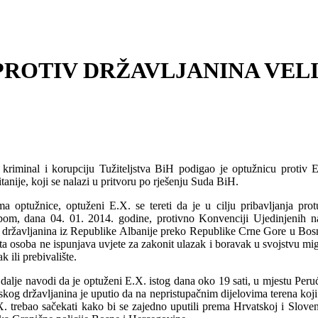
ROTIV DRŽAVLJANINA VELI
i kriminal i korupciju Tužiteljstva BiH podigao je optužnicu protiv
tanije, koji se nalazi u pritvoru po rješenju Suda BiH.
a optužnice, optuženi E.X. se tereti da je u cilju pribavljanja pr
om, dana 04. 01. 2014. godine, protivno Konvenciji Ujedinjenih nar
 državljanina iz Republike Albanije preko Republike Crne Gore u Bosn
 ta osoba ne ispunjava uvjete za zakonit ulazak i boravak u svojstvu mi
 ili prebivalište.
 dalje navodi da je optuženi E.X. istog dana oko 19 sati, u mjestu Per
kog državljanina je uputio da na nepristupačnim dijelovima terena koji 
. trebao sačekati kako bi se zajedno uputili prema Hrvatskoj i Slovenij