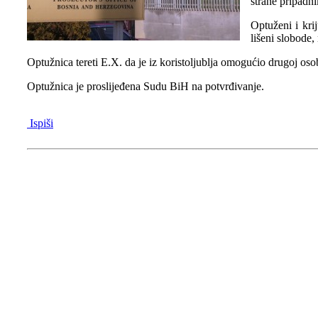
strane pripadn
Optuženi i krij
lišeni slobode,
Optužnica tereti E.X. da je iz koristoljublja omogućio drugoj os
Optužnica je proslijeđena Sudu BiH na potvrđivanje.
Ispiši