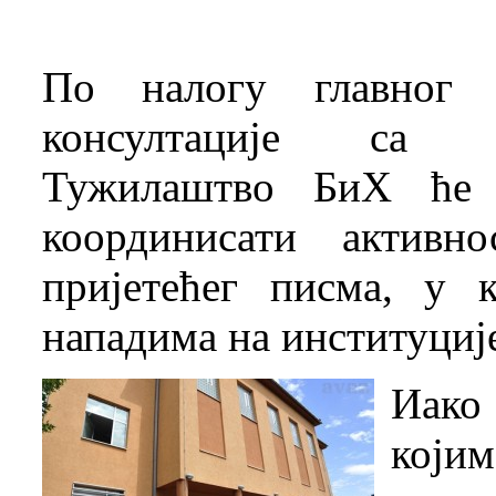
По налогу главног 
консултације са м
Тужилаштво БиХ ће 
координисати активн
пријетећег писма, у 
нападима на институциј
Иако 
којим