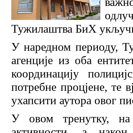
важно
одл
Тужилаштва БиХ укључи
У наредном периоду, Т
агенције из оба ентите
координацију полициј
потребне процјене, те в
ухапсити аутора овог п
У овом тренутку, на
активности, а након