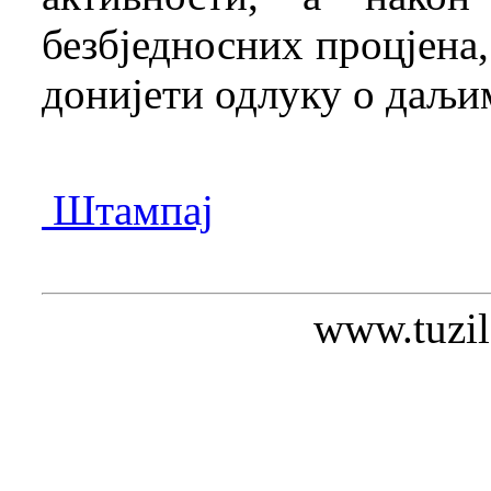
безбједносних процјена
донијети одлуку о даљи
Штампај
www.tuzil