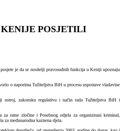
KENIJE POSJETILI
j posjete je da se nositelji pravosudnih funkcija u Keniji upoznaju
govorio o naporima Tužiteljstva BiH u procesu uspostave vladavine
ji ustroj, zakonsku regulativu i način rada Tužiteljstva BiH i
a za ratne zločine i Posebnog odjela za organizirani kriminal,
jela za međunarodna kaznena djela.
proteklom desetljeću, od utemeljenja 2003. godine do danas, kao i