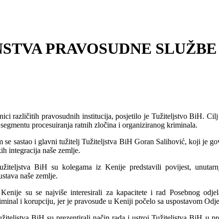
STVA PRAVOSUDNE SLUŽBE 
i različitih pravosudnih institucija, posjetilo je Tužiteljstvo BiH. Cil
 segmentu procesuiranja ratnih zločina i organiziranog kriminala.
 se sastao i glavni tužitelj Tužiteljstva BiH Goran Salihović, koji je 
ih integracija naše zemlje.
užiteljstva BiH su kolegama iz Kenije predstavili povijest, unutarn
stava naše zemlje.
Kenije su se najviše interesirali za kapacitete i rad Posebnog odjel
iminal i korupciju, jer je pravosuđe u Keniji počelo sa uspostavom Od
užiteljstva BiH su prezentirali način rada i ustroj Tužiteljstva BiH u 