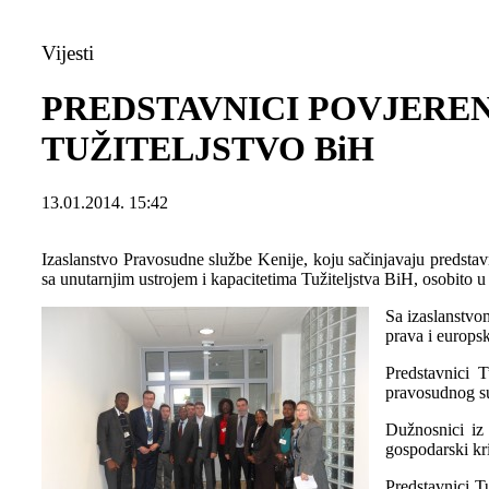
Vijesti
PREDSTAVNICI POVJEREN
TUŽITELJSTVO BiH
13.01.2014. 15:42
Izaslanstvo Pravosudne službe Kenije, koju sačinjavaju predstavnic
sa unutarnjim ustrojem i kapacitetima Tužiteljstva BiH, osobito u
Sa izaslanstvom
prava i europsk
Predstavnici T
pravosudnog su
Dužnosnici iz 
gospodarski kr
Predstavnici T