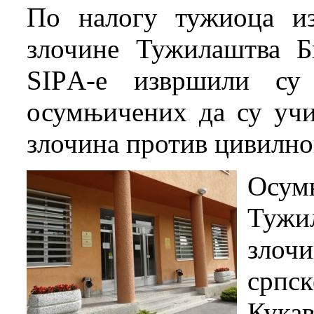
По налогу тужиоца из
злочине Тужилаштва Б
SIPА-е извршили су
осумњичених да су учи
злочина против цивилно
Осум
Тужи
злоч
српс
Кука