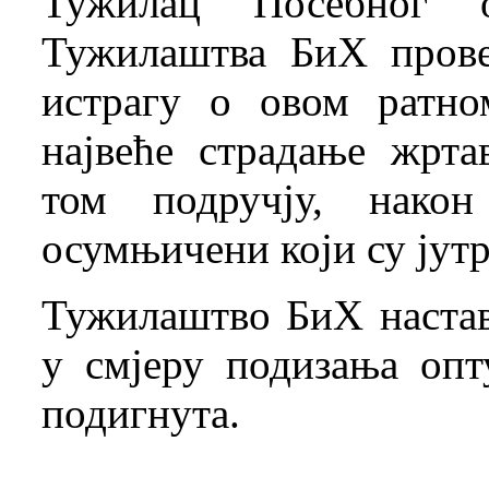
Тужилац Посебног о
Тужилаштва БиХ прове
истрагу о овом ратно
највеће страдање жрта
том подручју, након
осумњичени који су јут
Тужилаштво БиХ настав
у смјеру подизања опт
подигнута.