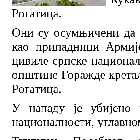
Рогатица.
Они су осумњичени да с
као припадници Армиј
цивиле српске националн
општине Горажде крета
Рогатица.
У нападу је убијено
националности, углавном