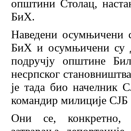
општини Столац, наст
БиХ.
Наведени осумњичени 
БиХ и осумњичени су д
подручју општине Бил
несрпског становништв
је тада био начелник 
командир милиције СЈБ 
Они се, конкретно, 