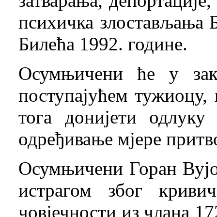
затварања, депортације,
психичка злостављања 
Билећа 1992. године.
Осумњичени ће у зак
поступајућем тужиоцу, 
тога донијети одлуку
одређивање мјере притв
Осумњичени Горан Вујо
истрагом због криви
човјечности из члана 172