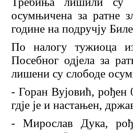
Требиња лишили су с
осумњичена за ратне з
године на подручју Биле
По налогу тужиоца и
Посебног одјела за ра
лишени су слободе осу
- Горан Вујовић, рођен 
гдје је и настањен, држ
- Мирослав Дука, рођ