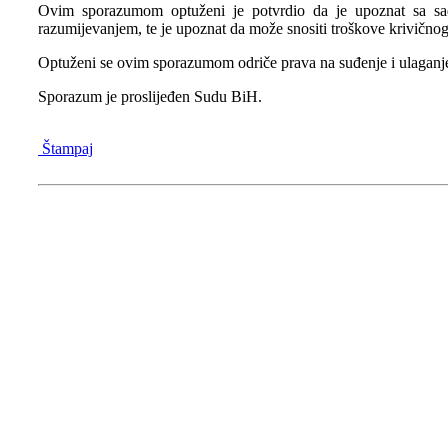
Ovim sporazumom optuženi je potvrdio da je upoznat sa sadr
razumijevanjem, te je upoznat da može snositi troškove krivično
Optuženi se ovim sporazumom odriče prava na suđenje i ulaganje
Sporazum je proslijeđen Sudu BiH.
Štampaj