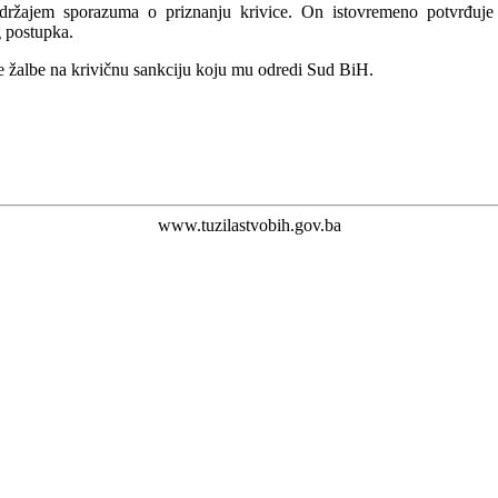
žajem sporazuma o priznanju krivice. On istovremeno potvrđuje d
g postupka.
 žalbe na krivičnu sankciju koju mu odredi Sud BiH.
www.tuzilastvobih.gov.ba