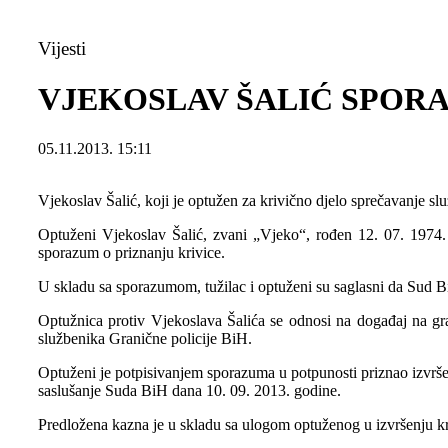
Vijesti
VJEKOSLAV ŠALIĆ SPOR
05.11.2013. 15:11
Vjekoslav Šalić, koji je optužen za krivično djelo sprečavanje s
Optuženi Vjekoslav Šalić, zvani „Vjeko“, rođen 12. 07. 1974. 
sporazum o priznanju krivice.
U skladu sa sporazumom, tužilac i optuženi su saglasni da Sud B
Optužnica protiv Vjekoslava Šalića se odnosi na događaj na gra
službenika Granične policije BiH.
Optuženi je potpisivanjem sporazuma u potpunosti priznao izvršen
saslušanje Suda BiH dana 10. 09. 2013. godine.
Predložena kazna je u skladu sa ulogom optuženog u izvršenju kr