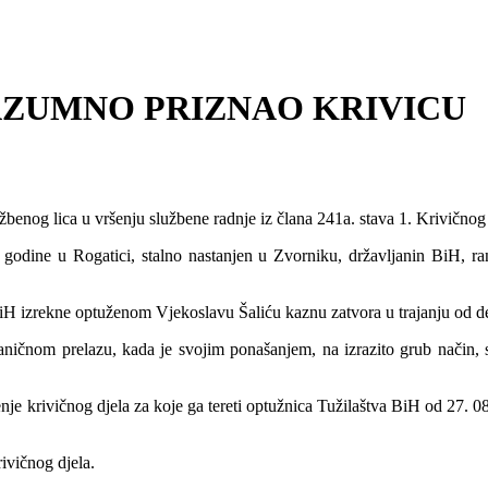
AZUMNO PRIZNAO KRIVICU
lužbenog lica u vršenju službene radnje iz člana 241a. stava 1. Krivičn
godine u Rogatici, stalno nastanjen u Zvorniku, državljanin BiH, ran
iH izrekne optuženom Vjekoslavu Šaliću kaznu zatvora u trajanju od de
ničnom prelazu, kada je svojim ponašanjem, na izrazito grub način, s
je krivičnog djela za koje ga tereti optužnica Tužilaštva BiH od 27. 08
ivičnog djela.