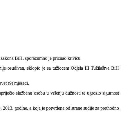
og zakona BiH, sporazumno je priznao krivicu.
ije osuđivan, sklopio je sa tužiocem Odjela III Tužilaštva BiH
vet (9) mjeseci.
priječio službenu osobu u vršenju dužnosti te ugrozio sigurnost
. 2013. godine, a koja je potvrđena od strane sudije za prethodno