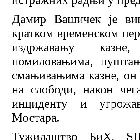
Дамир Вашичек је ви
кратком временском пер
издржавању казне,
помиловањима, пушта
смањивањима казне, он 
на слободи, након чег
инциденту и угрожав
Мостара.
Тужилаштво БиХ, SI