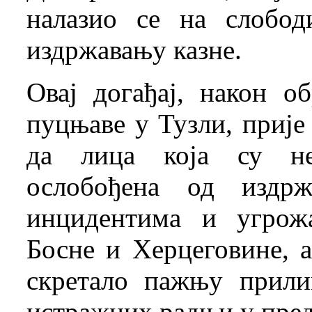
налазио се на слобод
издржавању казне.
Овај догађај, након о
пуцњаве у Тузли, прије 
да лица која су не
ослобођена од издрж
инцидентима и угрожа
Босне и Херцеговине, 
скретало пажњу прили
истражних радњи у пред