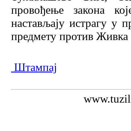
провођење закона ко
настављају истрагу у 
предмету против Живка 
Штампај
www.tuzil