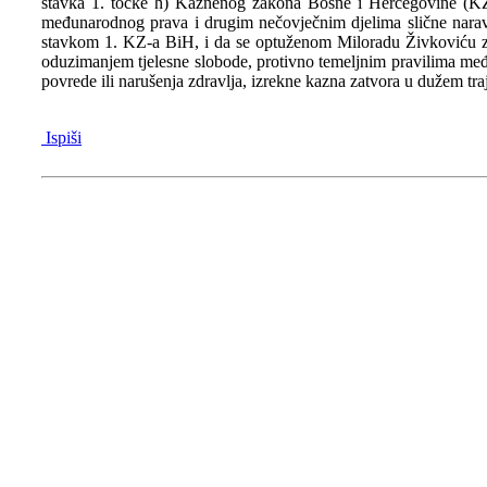
stavka 1. točke h) Kaznenog zakona Bosne i Hercegovine (KZ 
međunarodnog prava i drugim nečovječnim djelima slične naravi, 
stavkom 1. KZ-a BiH, i da se optuženom Miloradu Živkoviću za 
oduzimanjem tjelesne slobode, protivno temeljnim pravilima međun
povrede ili narušenja zdravlja, izrekne kazna zatvora u dužem t
Ispiši