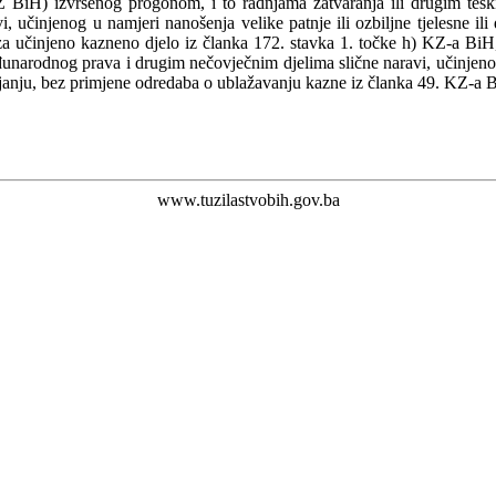
BiH) izvršenog progonom, i to radnjama zatvaranja ili drugim teški
učinjenog u namjeri nanošenja velike patnje ili ozbiljne tjelesne ili
učinjeno kazneno djelo iz članka 172. stavka 1. točke h) KZ-a BiH,
arodnog prava i drugim nečovječnim djelima slične naravi, učinjeno u 
rajanju, bez primjene odredaba o ublažavanju kazne iz članka 49. KZ-a 
www.tuzilastvobih.gov.ba