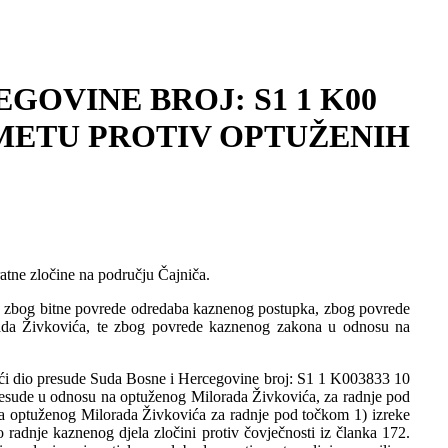
GOVINE BROJ: S1 1 K00
REDMETU PROTIV OPTUŽENIH
atne zločine na području Čajniča.
de zbog bitne povrede odredaba kaznenog postupka, zbog povrede
rada Živkovića, te zbog povrede kaznenog zakona u odnosu na
ući dio presude Suda Bosne i Hercegovine broj: S1 1 K003833 10
presude u odnosu na optuženog Milorada Živkovića, za radnje pod
u na optuženog Milorada Živkovića za radnje pod točkom 1) izreke
o radnje kaznenog djela zločini protiv čovječnosti iz članka 172.