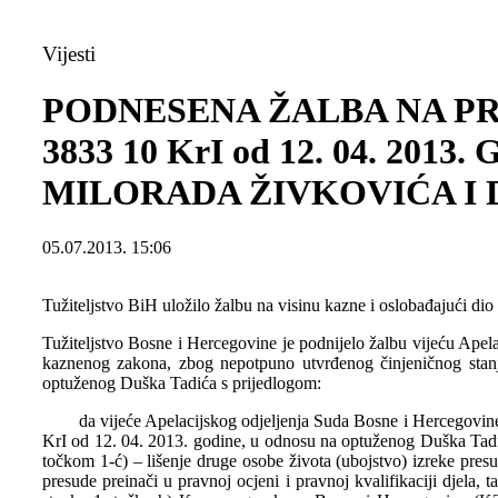
Vijesti
PODNESENA ŽALBA NA PR
3833 10 KrI od 12. 04. 
MILORADA ŽIVKOVIĆA I 
05.07.2013. 15:06
Tužiteljstvo BiH uložilo žalbu na visinu kazne i oslobađajući di
Tužiteljstvo Bosne i Hercegovine je podnijelo žalbu vijeću Ap
kaznenog zakona, zbog nepotpuno utvrđenog činjeničnog stan
optuženog Duška Tadića s prijedlogom:
da vijeće Apelacijskog odjeljenja Suda Bosne i Hercegovine uv
KrI od 12. 04. 2013. godine, u odnosu na optuženog Duška Tadić
točkom 1-ć) – lišenje druge osobe života (ubojstvo) izreke pres
presude preinači u pravnoj ocjeni i pravnoj kvalifikaciji djela,