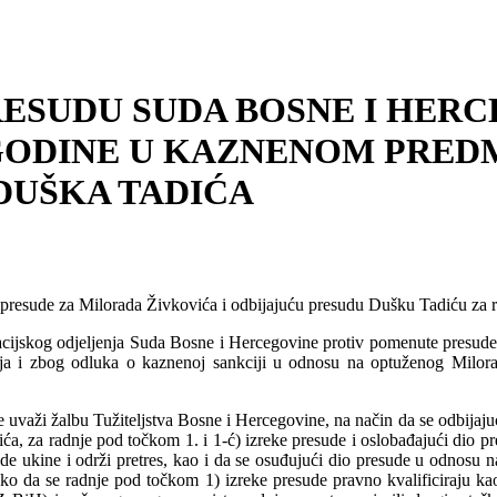
ESUDU SUDA BOSNE I HERCE
2013. GODINE U KAZNENOM P
DUŠKA TADIĆA
o presude za Milorada Živkovića i odbijajuću presudu Dušku Tadiću za r
elacijskog odjeljenja Suda Bosne i Hercegovine protiv pomenute presu
ja i zbog odluka o kaznenoj sankciji u odnosu na optuženog Milo
aži žalbu Tužiteljstva Bosne i Hercegovine, na način da se odbijaj
a, za radnje pod točkom 1. i 1-ć) izreke presude i oslobađajući dio 
ude ukine i održi pretres, kao i da se osuđujući dio presude u odnos
 tako da se radnje pod točkom 1) izreke presude pravno kvalificiraju ka