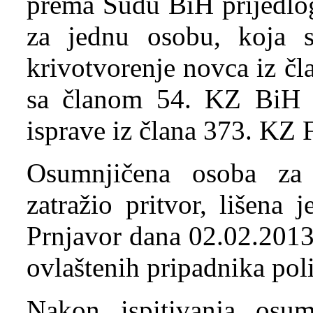
prema Sudu BiH prijedlog
za jednu osobu, koja s
krivotvorenje novca iz čl
sa članom 54. KZ BiH i 
isprave iz člana 373. KZ 
Osumnjičena osoba za 
zatražio pritvor, lišena
Prnjavor dana 02.02.2013.
ovlaštenih pripadnika pol
Nakon ispitivanja osumn