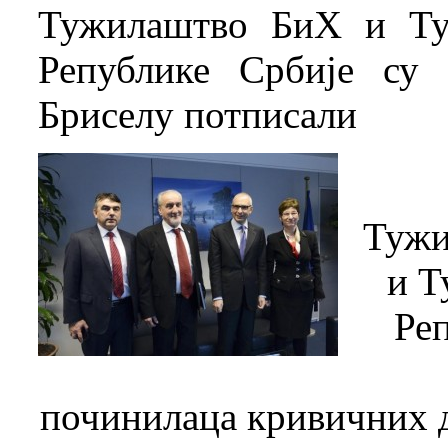
Тужилаштво БиХ и Ту
Републике Србије су 
Бриселу потписали
Тужи
и Т
Ре
починилаца кривичних д