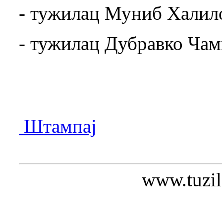
- тужилац Муниб Халил
- тужилац Дубравко Чам
Штампај
www.tuzil