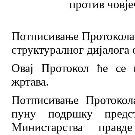
против човје
Потписивање Протокола 
структуралног дијалога
Овај Протокол ће се 
жртава.
Потписивање Протокол
пуну подршку предст
Министарства прав