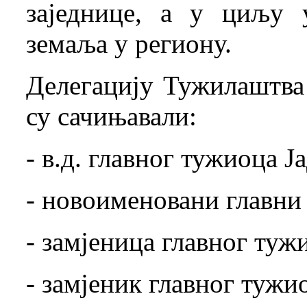
заједнице, а у циљу 
земаља у региону.
Делегацију Тужилаштва
су сачињавали:
- в.д. главног тужиоца
- новоименовани главни
- замјеница главног ту
- замјеник главног тужи