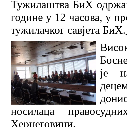
Тужилаштва БиХ одржано
године у 12 часова, у п
тужилачког савјета БиХ.
Висок
Босн
је н
децем
дон
носилаца правосуд
Херцеговини.