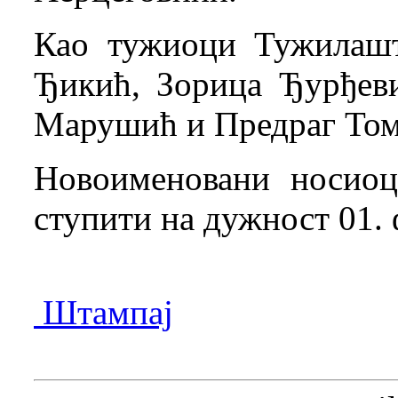
Као тужиоци Тужилаш
Ђикић, Зорица Ђурђев
Марушић и Предраг Том
Новоименовани носиоц
ступити на дужност 01. 
Штампај