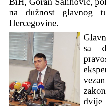
BiH, Goran Salihović, pol
na dužnost glavnog tuž
Hercegovine.
Glavn
sa d
prav
eksp
veza
zakon
dvije