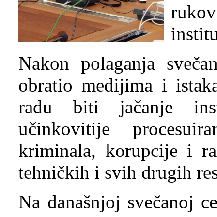
rukov
insti
Nakon polaganja svečane
obratio medijima i istak
radu biti jačanje ins
učinkovitije procesuir
kriminala, korupcije i r
tehničkih i svih drugih re
Na današnjoj svečanoj ce