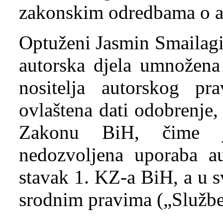
zakonskim odredbama o a
Optuženi Jasmin Smailagić
autorska djela umnožena
nositelja autorskog p
ovlaštena dati odobrenje
Zakonu BiH, čime j
nedozvoljena uporaba au
stavak 1. KZ-a BiH, a u 
srodnim pravima („Služben