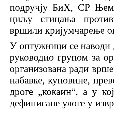
подручју БиХ, СР Њем
циљу стицања против
вршили кријумчарење оп
У оптужници се наводи 
руководио групом за ор
организована ради врш
набавке, куповине, прев
дроге „кокаин“, а у ко
дефинисане улоге у изв