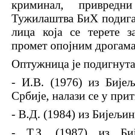
криминал, привредн
Тужилаштва БиХ подига
лица која се терете 
промет опојним дрогама
Оптужница је подигнута
- И.В. (1976) из Биј
Србије, налази се у прит
- В.Д. (1984) из Бијељи
- Т.З. (1987) из Биј