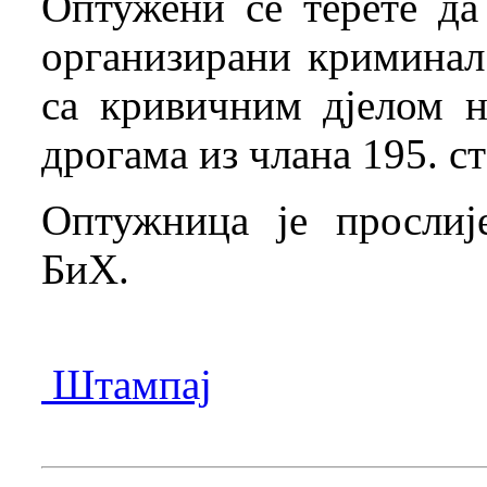
Оптужени се терете да
организирани криминал 
са кривичним дјелом 
дрогама из члана 195. с
Оптужница је прослиј
БиХ.
Штампај