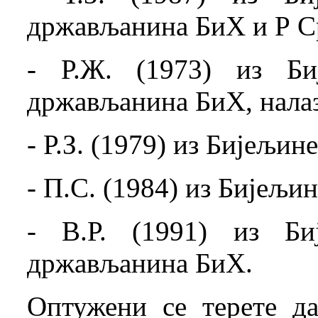
држављанина БиХ и Р Срб
- Р.Ж. (1973) из Биј
држављанина БиХ, налаз
- Р.З. (1979) из Бијељи
- П.С. (1984) из Бијељи
- В.Р. (1991) из Биј
држављанина БиХ.
Оптужени се терете да