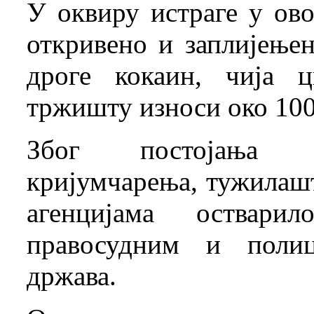
У оквиру истраге у ово
откривено и заплијење
дроге кокаин, чија 
тржишту износи око 100
Због постојања е
кријумчарења, тужилашт
агенцијама оствари
правосудним и полиц
држава.