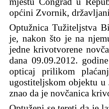
mjestu Čongrad u Republ
općini Zvornik, državljan
Optužnica Tužiteljstva B
je, nakon što je na njem
jedne krivotvorene novč
dana 09.09.2012. godine 
opticaj prilikom plaća
ugostiteljskom objektu u J
znao da je novčanica kriv
Optuženi se tereti da je l