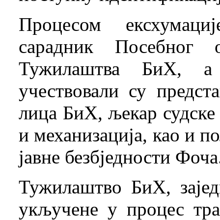
Процесом ексхумаци
сарадник Посебног о
Тужилаштва БиХ, а 
учествовали су предст
лица БиХ, љекар судске
и механизација, као и 
јавне безбједности Фоча
Тужилаштво БиХ, зајед
укључене у процес тр