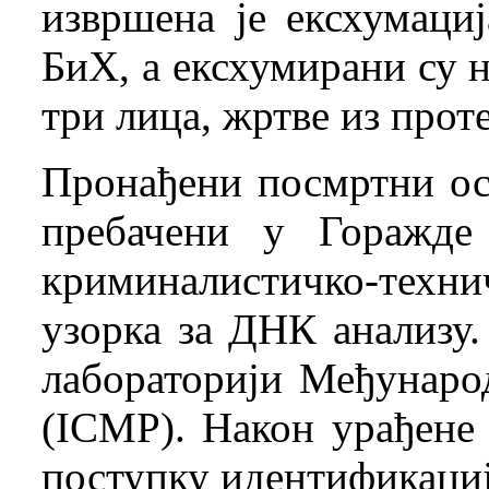
извршена је ексхумаци
БиХ, а ексхумирани су 
три лица, жртве из проте
Пронађени посмртни ос
пребачени у Горажде
криминалистичко-техн
узорка за ДНК анализу.
лабораторији Међународ
(ICMP). Након урађене
поступку идентификациј