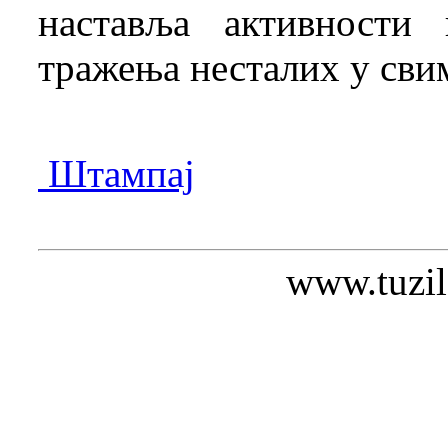
наставља активности
тражења несталих у сви
Штампај
www.tuzil