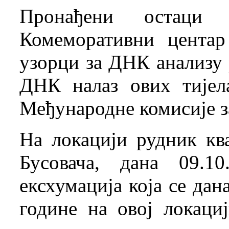
Пронађени остаци
Комеморативни центар
узорци за ДНК анализу 
ДНК налаз ових тијел
Међународне комисије з
На локацији рудник к
Бусовача, дана 09.10
ексхумација која се дан
године на овој локаци