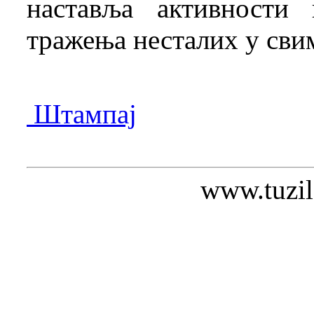
наставља активности
тражења несталих у сви
Штампај
www.tuzil