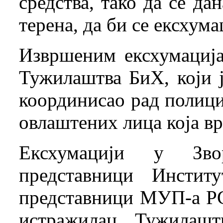
средства, тако да се д
терена, да би се ексхума
Извршеним ексхумација
Тужилаштва БиХ, који 
координисао рад полици
овлаштених лица која в
Ексхумацији у Зво
представници Инстит
представници МУП-а РС
истражилац Тужилашт