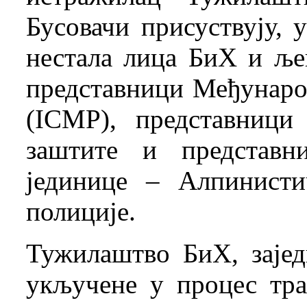
Бусовачи присуствују, 
нестала лица БиХ и ље
представници Међународ
(ICMP), представници
заштите и представн
јединице – Алпинист
полиције.
Тужилаштво БиХ, зајед
укључене у процес тр