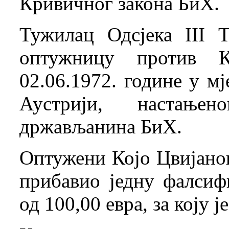
Кривичног закона БиХ.
Тужилац Одсјека III 
оптужницу против Ко
02.06.1972. године у м
Аустрији, настањ
држављанина БиХ.
Оптужени Којо Цвијанов
прибавио једну фалсиф
од 100,00 евра, за коју ј