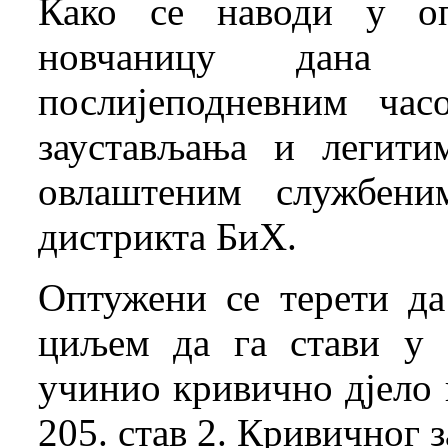
Како се наводи у оп
новчаницу дана 1
послијеподневним ча
заустављања и легити
овлаштеним службени
дистрикта БиХ.
Оптужени се терети да
циљем да га стави у 
учинио кривично дјело 
205. став 2. Кривичног 