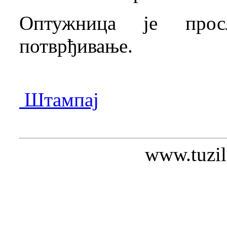
Оптужница је про
потврђивање.
Штампај
www.tuzil