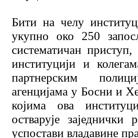
Бити на челу институц
укупно око 250 запос
систематичан приступ,
институцији и колегам
партнерским полиц
агенцијама у Босни и Х
којима ова институц
остварује заједнички 
успостави владавине пр