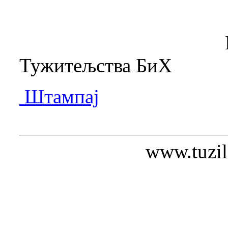
Главни тужи
Тужитељства БиХ
Штампај
www.tuzil