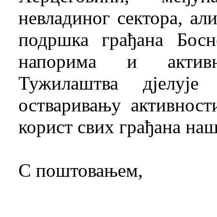
невладиног сектора, али
подршка грађана Бос
напорима и активн
Тужилаштва дјелуј
остваривању активност
корист свих грађана наш
С поштовањем,
Миланко