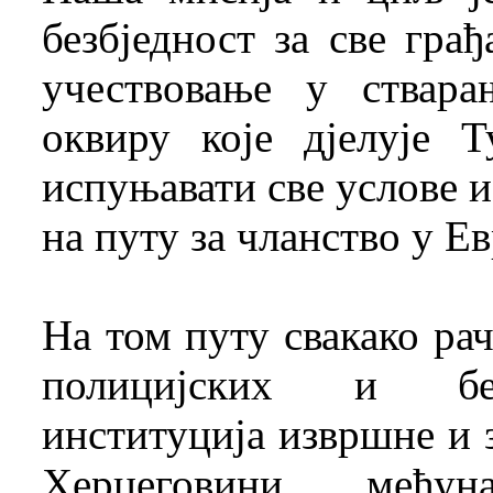
безбједност за све гра
учествовање у ствара
оквиру које дјелује 
испуњавати све услове и 
на путу за чланство у Ев
На том путу свакако ра
полицијских и безб
институција извршне и 
Херцеговини, међун