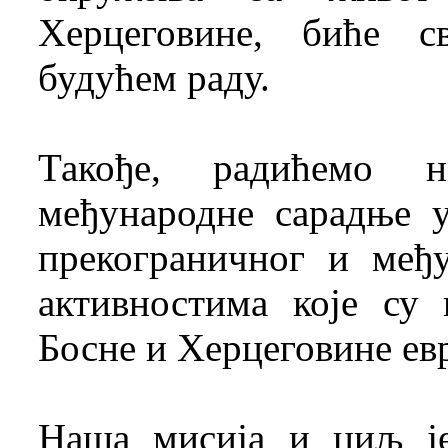
Херцеговине, биће с
будућем раду.
Такође, радићемо 
међународне сарадње 
прекограничног и међ
активностима које су
Босне и Херцеговине ев
Наша мисија и циљ је