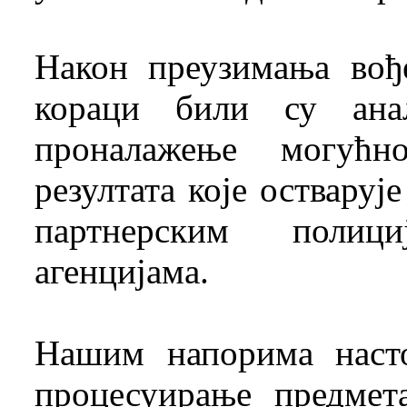
Након преузимања вођ
кораци били су анал
проналажење могућн
резултата које остваруј
партнерским полиц
агенцијама.
Нашим напорима наст
процесуирање предмет