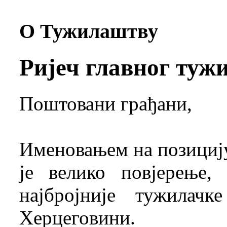
О Тужилаштву
Ријеч главног туж
Поштовани грађани,
Именовањем на позицију
је велико повјерење,
најбројније тужилач
Херцеговини.