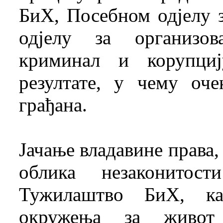
БиХ, Посебном одјелу 
одјелу за организов
криминал и корупци
резултате, у чему оч
грађана.
Јачање владавине права
облика незаконитос
Тужилаштво БиХ, ка
окружења за живот