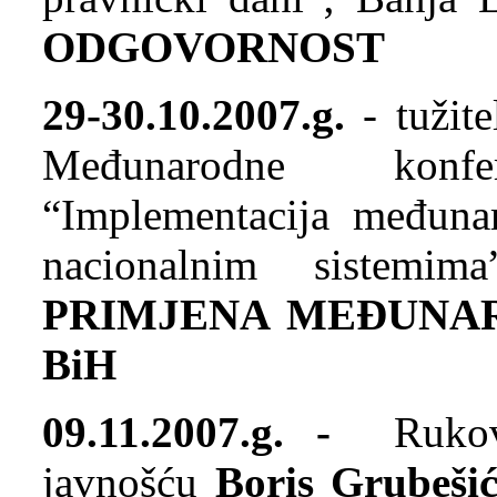
ODGOVORNOST
29-30.10.2007.g.
- tužite
Međunarodne konf
“Implementacija međuna
nacionalnim sistemi
PRIMJENA MEĐUNAR
BiH
09.11.2007.g. -
Rukovod
javnošću
Boris Grubešić