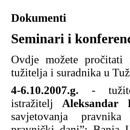
Dokumenti
Seminari i konferenc
Ovdje možete pročitati 
tužitelja i suradnika u Tu
4-6.10.2007.g.
- tuž
istražitelj
Aleksandar F
savjetovanja pravnik
pravnički dani”; Banja