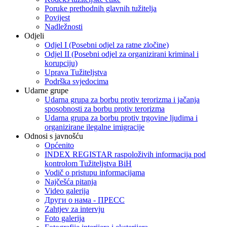
Poruke prethodnih glavnih tužitelja
Povijest
Nadležnosti
Odjeli
Odjel I (Posebni odjel za ratne zločine)
Odjel II (Posebni odjel za organizirani kriminal i
korupciju)
Uprava Tužiteljstva
Podrška svjedocima
Udarne grupe
Udarna grupa za borbu protiv terorizma i jačanja
sposobnosti za borbu protiv terorizma
Udarna grupa za borbu protiv trgovine ljudima i
organizirane ilegalne imigracije
Odnosi s javnošću
Općenito
INDEX REGISTAR raspoloživih informacija pod
kontrolom Tužiteljstva BiH
Vodič o pristupu informacijama
Najčešća pitanja
Video galerija
Други о нама - ПРЕСC
Zahtjev za intervju
Foto galerija