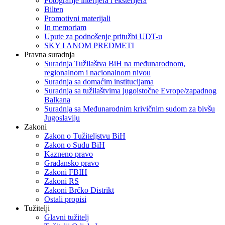
Fotografije interijera i eksterijera
Bilten
Promotivni materijali
In memoriam
Upute za podnošenje pritužbi UDT-u
SKY I ANOM PREDMETI
Pravna suradnja
Suradnja Tužilaštva BiH na međunarodnom,
regionalnom i nacionalnom nivou
Suradnja sa domaćim institucijama
Suradnja sa tužilaštvima jugoistočne Evrope/zapadnog
Balkana
Suradnja sa Međunarodnim krivičnim sudom za bivšu
Jugoslaviju
Zakoni
Zakon o Тužiteljstvu BiH
Zakon o Sudu BiH
Kazneno pravo
Građansko pravo
Zakoni FBIH
Zakoni RS
Zakoni Brčko Distrikt
Ostali propisi
Tužitelji
Glavni tužitelj