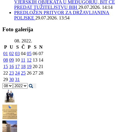
VJERSKIH OBJEKATA U MEĐUGORJU, BIT ĆE
PREDAT TUŽITELJSTVU BIH
29.07.2026. 14:14
PREDLOŽEN PRITVOR ZA DRŽAVLJANINA
POLJSKE
29.07.2026. 13:54
Foto galerija
08. 2022.
P
U
S
Č
P
S
N
01
02
03
04
05
06
07
08
09
10
11
12
13
14
15
16
17
18
19
20
21
22
23
24
25
26
27
28
29
30
31