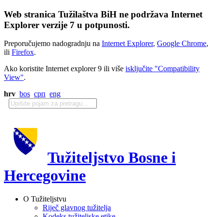
Web stranica Tužilaštva BiH ne podržava Internet
Explorer verzije 7 u potpunosti.
Preporučujemo nadogradnju na
Internet Explorer
,
Google Chrome
,
ili
Firefox
.
Ako koristite Internet explorer 9 ili više
isključite "Compatibility
View"
.
hrv
bos
срп
eng
Tužiteljstvo Bosne i
Hercegovine
O Tužiteljstvu
Riječ glavnog tužitelja
Kodeks tužiteljske etike