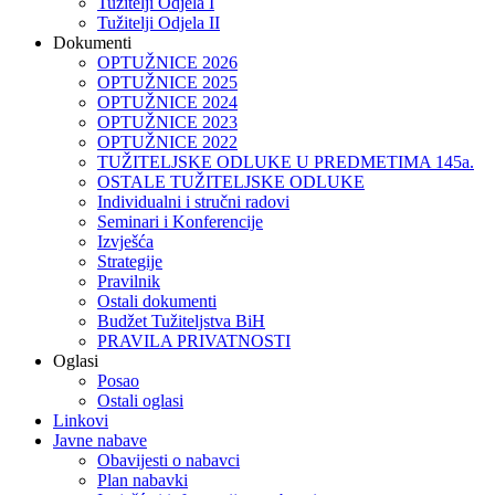
Tužitelji Odjela I
Tužitelji Odjela II
Dokumenti
OPTUŽNICE 2026
OPTUŽNICE 2025
OPTUŽNICE 2024
OPTUŽNICE 2023
OPTUŽNICE 2022
TUŽITELJSKE ODLUKE U PREDMETIMA 145a.
OSTALE TUŽITELJSKE ODLUKE
Individualni i stručni radovi
Seminari i Konferencije
Izvješća
Strategije
Pravilnik
Ostali dokumenti
Budžet Tužiteljstva BiH
PRAVILA PRIVATNOSTI
Oglasi
Posao
Ostali oglasi
Linkovi
Javne nabave
Obavijesti o nabavci
Plan nabavki