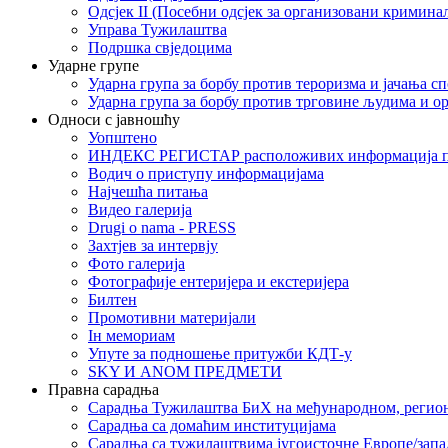
Одсјек II (Посебни одсјек за организовани кримина
Управа Тужилаштва
Подршка свједоцима
Ударне групе
Ударна група за борбу против тероризма и јачања с
Ударна група за борбу против трговине људима и о
Односи с јавношћу
Уопштено
ИНДЕКС РЕГИСТАР расположивих информација п
Водич о приступу информацијама
Најчешћа питања
Видео галерија
Drugi o nama - PRESS
Захтјев за интервју
Фото галерија
Фотографије ентеријера и екстеријера
Билтен
Промотивни материјали
Iн мемориам
Упуте за подношење притужби КДТ-у
SKY И ANOM ПРЕДМЕТИ
Правна сарадња
Сарадња Тужилаштва БиХ на међународном, регио
Сарадња са домаћим институцијама
Сарадња са тужилаштвима југоисточне Европе/запа