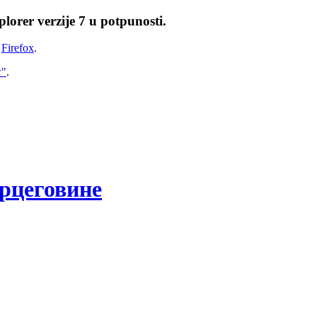
lorer verzije 7 u potpunosti.
i
Firefox
.
w"
.
рцеговине