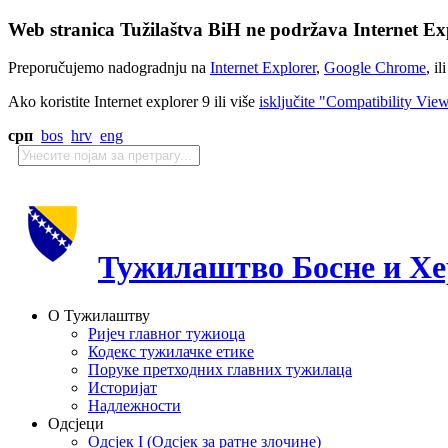
Web stranica Tužilaštva BiH ne podržava Internet Exp
Preporučujemo nadogradnju na
Internet Explorer
,
Google Chrome
, il
Ako koristite Internet explorer 9 ili više
isključite "Compatibility Vie
срп
bos
hrv
eng
Тужилаштво Босне и Хе
О Тужилаштву
Ријеч главног тужиоца
Кодекс тужилачке етике
Поруке претходних главних тужилаца
Историјат
Надлежности
Одсјеци
Одсјек I (Одсјек за ратне злочине)