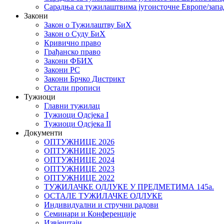
Сарадња са тужилаштвима југоисточне Европе/запа
Закони
Закон о Тужилаштву БиХ
Закон о Суду БиХ
Кривично право
Грађанско право
Закони ФБИХ
Закони РС
Закони Брчко Дистрикт
Остали прописи
Тужиоци
Главни тужилац
Тужиоци Oдсјекa I
Тужиоци Oдсјекa II
Документи
ОПТУЖНИЦЕ 2026
ОПТУЖНИЦЕ 2025
ОПТУЖНИЦЕ 2024
ОПТУЖНИЦЕ 2023
ОПТУЖНИЦЕ 2022
ТУЖИЛАЧКЕ ОДЛУКЕ У ПРЕДМЕТИМА 145а.
ОСТАЛЕ ТУЖИЛАЧКЕ ОДЛУКЕ
Индивидуални и стручни радови
Семинари и Конференције
Извјештаји