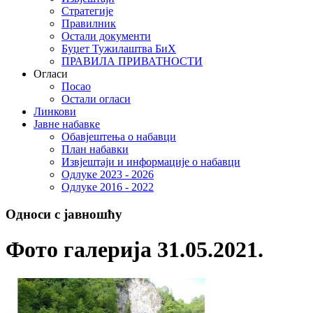
Стратегије
Правилник
Остали документи
Буџет Тужилаштва БиХ
ПРАВИЛА ПРИВАТНОСТИ
Огласи
Посао
Остали огласи
Линкови
Јавне набавке
Обавјештења о набавци
План набавки
Извјештаји и информације о набавци
Одлуке 2023 - 2026
Одлуке 2016 - 2022
Односи с јавношћу
Фото галерија 31.05.2021.