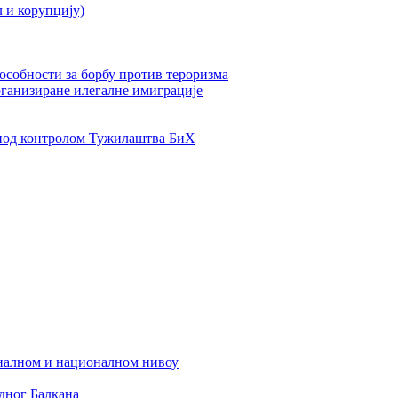
л и корупцију)
пособности за борбу против тероризма
рганизиране илегалне имиграције
од контролом Тужилаштва БиХ
налном и националном нивоу
дног Балкана