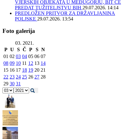
VJERSKIH OBJEKATA U MEĐUGORJU, BIT ĆE
PREDAT TUŽITELJSTVU BIH
29.07.2026. 14:14
PREDLOŽEN PRITVOR ZA DRŽAVLJANINA
POLJSKE
29.07.2026. 13:54
Foto galerija
03. 2021.
P
U
S
Č
P
S
N
01
02
03
04
05
06
07
08
09
10
11
12
13
14
15
16
17
18
19
20
21
22
23
24
25
26
27
28
29
30
31