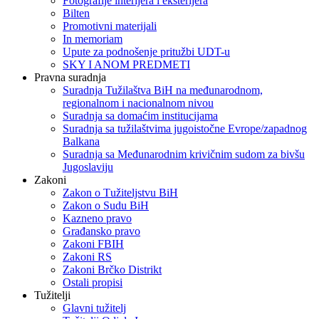
Fotografije interijera i eksterijera
Bilten
Promotivni materijali
In memoriam
Upute za podnošenje pritužbi UDT-u
SKY I ANOM PREDMETI
Pravna suradnja
Suradnja Tužilaštva BiH na međunarodnom,
regionalnom i nacionalnom nivou
Suradnja sa domaćim institucijama
Suradnja sa tužilaštvima jugoistočne Evrope/zapadnog
Balkana
Suradnja sa Međunarodnim krivičnim sudom za bivšu
Jugoslaviju
Zakoni
Zakon o Тužiteljstvu BiH
Zakon o Sudu BiH
Kazneno pravo
Građansko pravo
Zakoni FBIH
Zakoni RS
Zakoni Brčko Distrikt
Ostali propisi
Tužitelji
Glavni tužitelj