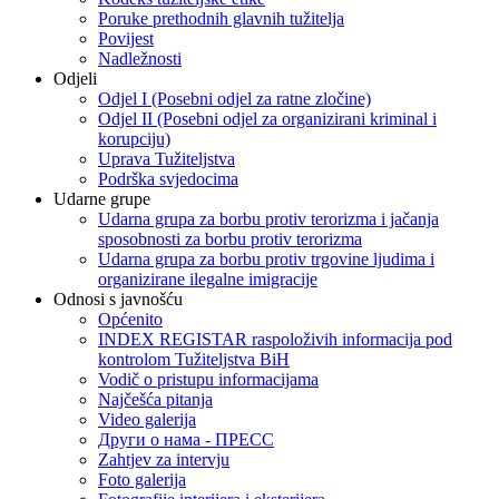
Poruke prethodnih glavnih tužitelja
Povijest
Nadležnosti
Odjeli
Odjel I (Posebni odjel za ratne zločine)
Odjel II (Posebni odjel za organizirani kriminal i
korupciju)
Uprava Tužiteljstva
Podrška svjedocima
Udarne grupe
Udarna grupa za borbu protiv terorizma i jačanja
sposobnosti za borbu protiv terorizma
Udarna grupa za borbu protiv trgovine ljudima i
organizirane ilegalne imigracije
Odnosi s javnošću
Općenito
INDEX REGISTAR raspoloživih informacija pod
kontrolom Tužiteljstva BiH
Vodič o pristupu informacijama
Najčešća pitanja
Video galerija
Други о нама - ПРЕСC
Zahtjev za intervju
Foto galerija