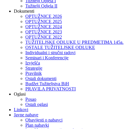
Tužitelji Odjela I
Tužitelji Odjela II
Dokumenti
OPTUŽNICE 2026
OPTUŽNICE 2025
OPTUŽNICE 2024
OPTUŽNICE 2023
OPTUŽNICE 2022
TUŽITELJSKE ODLUKE U PREDMETIMA 145a.
OSTALE TUŽITELJSKE ODLUKE
Individualni i stručni radovi
Seminari i Konferencije
Izvješća
Strategije
Pravilnik
Ostali dokumenti
Budžet Tužiteljstva BiH
PRAVILA PRIVATNOSTI
Oglasi
Posao
Ostali oglasi
Linkovi
Javne nabave
Obavijesti o nabavci
Plan nabavki