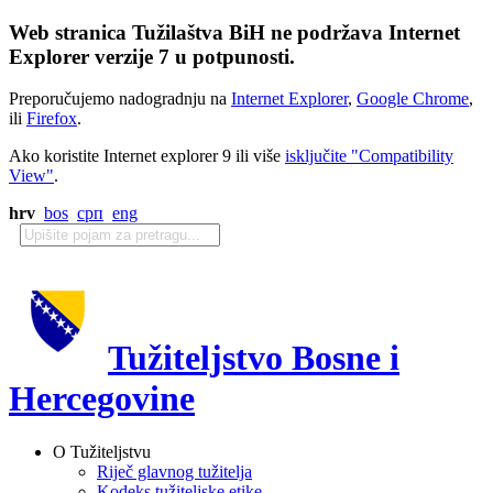
Web stranica Tužilaštva BiH ne podržava Internet
Explorer verzije 7 u potpunosti.
Preporučujemo nadogradnju na
Internet Explorer
,
Google Chrome
,
ili
Firefox
.
Ako koristite Internet explorer 9 ili više
isključite "Compatibility
View"
.
hrv
bos
срп
eng
Tužiteljstvo Bosne i
Hercegovine
O Tužiteljstvu
Riječ glavnog tužitelja
Kodeks tužiteljske etike