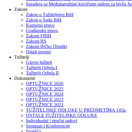
Suradnja sa Međunarodnim krivičnim sudom za bivšu Ju
Zakoni
Zakon o Тužiteljstvu BiH
Zakon o Sudu BiH
Kazneno pravo
Građansko pravo
Zakoni FBIH
Zakoni RS
Zakoni Brčko Distrikt
Ostali propisi
Tužitelji
Glavni tužitelj
Tužitelji Odjela I
Tužitelji Odjela II
Dokumenti
OPTUŽNICE 2026
OPTUŽNICE 2025
OPTUŽNICE 2024
OPTUŽNICE 2023
OPTUŽNICE 2022
TUŽITELJSKE ODLUKE U PREDMETIMA 145a.
OSTALE TUŽITELJSKE ODLUKE
Individualni i stručni radovi
Seminari i Konferencije
Izvješća