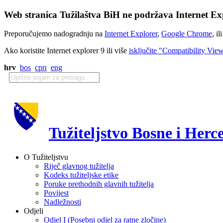
Web stranica Tužilaštva BiH ne podržava Internet Exp
Preporučujemo nadogradnju na
Internet Explorer
,
Google Chrome
, il
Ako koristite Internet explorer 9 ili više
isključite "Compatibility Vie
hrv
bos
срп
eng
Tužiteljstvo Bosne i Herc
O Tužiteljstvu
Riječ glavnog tužitelja
Kodeks tužiteljske etike
Poruke prethodnih glavnih tužitelja
Povijest
Nadležnosti
Odjeli
Odjel I (Posebni odjel za ratne zločine)