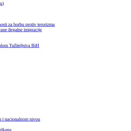
ju)
osti za borbu protiv terorizma
ane ilegalne imigracije
om Tužiteljstva BiH
 i nacionalnom nivou
alkana