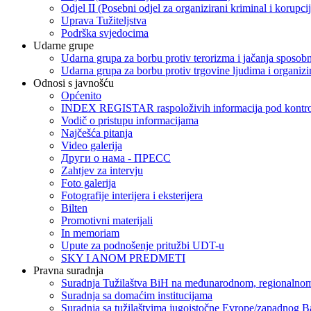
Odjel II (Posebni odjel za organizirani kriminal i korupci
Uprava Tužiteljstva
Podrška svjedocima
Udarne grupe
Udarna grupa za borbu protiv terorizma i jačanja sposobn
Udarna grupa za borbu protiv trgovine ljudima i organizir
Odnosi s javnošću
Općenito
INDEX REGISTAR raspoloživih informacija pod kontrol
Vodič o pristupu informacijama
Najčešća pitanja
Video galerija
Други о нама - ПРЕСC
Zahtjev za intervju
Foto galerija
Fotografije interijera i eksterijera
Bilten
Promotivni materijali
In memoriam
Upute za podnošenje pritužbi UDT-u
SKY I ANOM PREDMETI
Pravna suradnja
Suradnja Tužilaštva BiH na međunarodnom, regionalnom
Suradnja sa domaćim institucijama
Suradnja sa tužilaštvima jugoistočne Evrope/zapadnog B