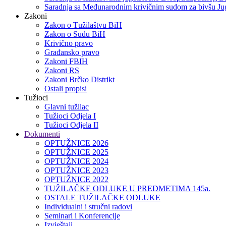
Saradnja sa Međunarodnim krivičnim sudom za bivšu Jug
Zakoni
Zakon o Тužilaštvu BiH
Zakon o Sudu BiH
Krivično pravo
Građansko pravo
Zakoni FBIH
Zakoni RS
Zakoni Brčko Distrikt
Ostali propisi
Tužioci
Glavni tužilac
Tužioci Odjela I
Tužioci Odjela II
Dokumenti
OPTUŽNICE 2026
OPTUŽNICE 2025
OPTUŽNICE 2024
OPTUŽNICE 2023
OPTUŽNICE 2022
TUŽILAČKE ODLUKE U PREDMETIMA 145a.
OSTALE TUŽILAČKE ODLUKE
Individualni i stručni radovi
Seminari i Konferencije
Izvještaji