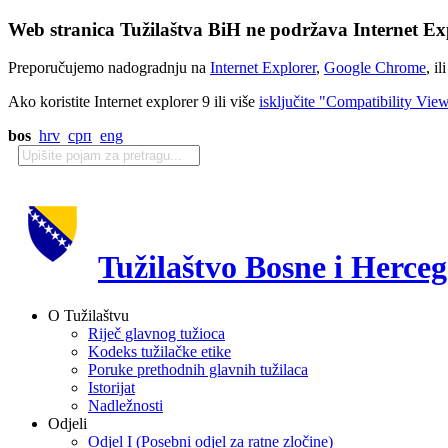
Web stranica Tužilaštva BiH ne podržava Internet Exp
Preporučujemo nadogradnju na
Internet Explorer
,
Google Chrome
, il
Ako koristite Internet explorer 9 ili više
isključite "Compatibility Vie
bos
hrv
срп
eng
Tužilaštvo Bosne i Herce
O Tužilaštvu
Riječ glavnog tužioca
Kodeks tužilačke etike
Poruke prethodnih glavnih tužilaca
Istorijat
Nadležnosti
Odjeli
Odjel I (Posebni odjel za ratne zločine)