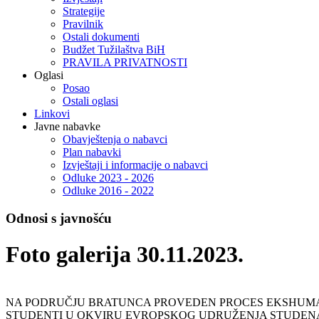
Strategije
Pravilnik
Ostali dokumenti
Budžet Tužilaštva BiH
PRAVILA PRIVATNOSTI
Oglasi
Posao
Ostali oglasi
Linkovi
Javne nabavke
Obavještenja o nabavci
Plan nabavki
Izvještaji i informacije o nabavci
Odluke 2023 - 2026
Odluke 2016 - 2022
Odnosi s javnošću
Foto galerija 30.11.2023.
NA PODRUČJU BRATUNCA PROVEDEN PROCES EKSHUM
STUDENTI U OKVIRU EVROPSKOG UDRUŽENJA STUDENAT