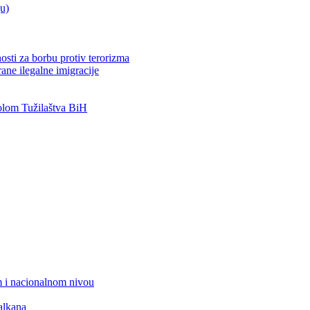
ju)
osti za borbu protiv terorizma
ane ilegalne imigracije
lom Tužilaštva BiH
 i nacionalnom nivou
alkana