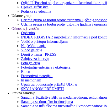
Odjel II (Posebni odjel za organizirani kriminal i korupci
Uprava Tužilaštva
Podrška svjedocima
Udarne grupe
Udarna grupa za borbu protiv terorizma i jačanja sposobn
Udarna grupa za borbu protiv trgovine ljudima i organizir
Odnosi s javnošću
Općenito
INDEX REGISTAR raspoloživih informacija pod kontro
Vodič o pristupu informacijama
Najčešća pitanja
Video galerija
Drugi o nama - PRESS
Zahtjev za intervju
Foto galerija
Fotografije enterijera i eksterijera
Bilten
Promotivni materijali
In memoriam
Upute za podnošenje pritužbi UDT-u
SKY I ANOM PREDMETI
Pravna saradnja
Saradnja Tužilaštva BiH na međunarodnom, regionalnom
Saradnja sa domaćim institucijama
Saradnja sa tužilaštvima jugoistočne Evrope/zapadnog B