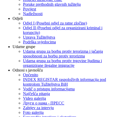
Poruke prethodnih glavnih tužitelja
Povijest
Nadležnosti
Odjeli
Odjel I (Posebni odjel za ratne zločine)
Odjel II (Posebni odjel za organizirani kriminal i
korupciju)
Uprava Tužiteljstva
Podrška svjedocima
Udarne grupe
Udarna grupa za borbu protiv terorizma i jačanja
sposobnosti za borbu protiv terorizma
Udarna grupa za borbu protiv trgovine ljudima i
organizirane ilegalne imigracije
Odnosi s javnošću
Općenito
INDEX REGISTAR raspoloživih informacija pod
kontrolom Tužiteljstva BiH
Vodič o pristupu informacijama
Najčešća pitanja
Video galerija
Други о нама - ПРЕСC
Zahtjev za intervju
Foto galerija