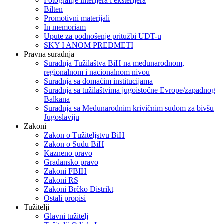
Fotografije interijera i eksterijera
Bilten
Promotivni materijali
In memoriam
Upute za podnošenje pritužbi UDT-u
SKY I ANOM PREDMETI
Pravna suradnja
Suradnja Tužilaštva BiH na međunarodnom,
regionalnom i nacionalnom nivou
Suradnja sa domaćim institucijama
Suradnja sa tužilaštvima jugoistočne Evrope/zapadnog
Balkana
Suradnja sa Međunarodnim krivičnim sudom za bivšu
Jugoslaviju
Zakoni
Zakon o Тužiteljstvu BiH
Zakon o Sudu BiH
Kazneno pravo
Građansko pravo
Zakoni FBIH
Zakoni RS
Zakoni Brčko Distrikt
Ostali propisi
Tužitelji
Glavni tužitelj