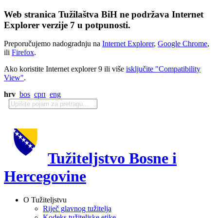
Web stranica Tužilaštva BiH ne podržava Internet
Explorer verzije 7 u potpunosti.
Preporučujemo nadogradnju na
Internet Explorer
,
Google Chrome
,
ili
Firefox
.
Ako koristite Internet explorer 9 ili više
isključite "Compatibility
View"
.
hrv
bos
срп
eng
Tužiteljstvo Bosne i
Hercegovine
O Tužiteljstvu
Riječ glavnog tužitelja
Kodeks tužiteljske etike