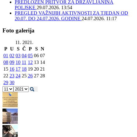
PREDLOŽEN PRITVOR ZA DRŽAVLJANINA
POLJSKE
29.07.2026. 13:54
PREGLED VAŽNIJIH AKTIVNOSTI ZA TJEDAN OD
20.07. DO 24.07.2026. GODINE
24.07.2026. 11:17
Foto galerija
11. 2021.
P
U
S
Č
P
S
N
01
02
03
04
05
06
07
08
09
10
11
12
13
14
15
16
17
18
19
20
21
22
23
24
25
26
27
28
29
30