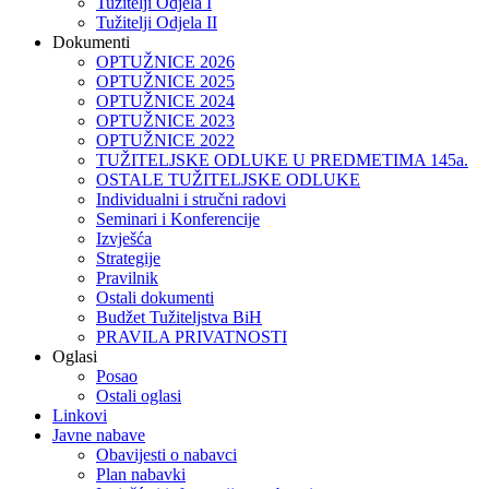
Tužitelji Odjela I
Tužitelji Odjela II
Dokumenti
OPTUŽNICE 2026
OPTUŽNICE 2025
OPTUŽNICE 2024
OPTUŽNICE 2023
OPTUŽNICE 2022
TUŽITELJSKE ODLUKE U PREDMETIMA 145a.
OSTALE TUŽITELJSKE ODLUKE
Individualni i stručni radovi
Seminari i Konferencije
Izvješća
Strategije
Pravilnik
Ostali dokumenti
Budžet Tužiteljstva BiH
PRAVILA PRIVATNOSTI
Oglasi
Posao
Ostali oglasi
Linkovi
Javne nabave
Obavijesti o nabavci
Plan nabavki