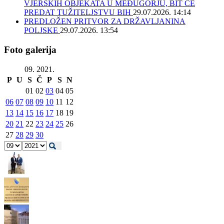
VJERSKIH OBJEKATA U MEĐUGORJU, BIT ĆE
PREDAT TUŽITELJSTVU BIH
29.07.2026. 14:14
PREDLOŽEN PRITVOR ZA DRŽAVLJANINA
POLJSKE
29.07.2026. 13:54
Foto galerija
09. 2021.
P
U
S
Č
P
S
N
01
02
03
04
05
06
07
08
09
10
11
12
13
14
15
16
17
18
19
20
21
22
23
24
25
26
27
28
29
30