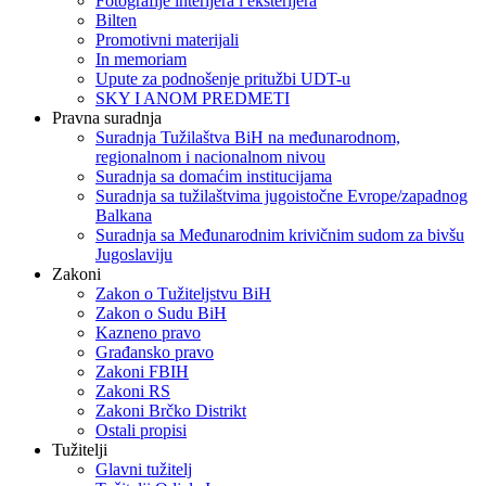
Fotografije interijera i eksterijera
Bilten
Promotivni materijali
In memoriam
Upute za podnošenje pritužbi UDT-u
SKY I ANOM PREDMETI
Pravna suradnja
Suradnja Tužilaštva BiH na međunarodnom,
regionalnom i nacionalnom nivou
Suradnja sa domaćim institucijama
Suradnja sa tužilaštvima jugoistočne Evrope/zapadnog
Balkana
Suradnja sa Međunarodnim krivičnim sudom za bivšu
Jugoslaviju
Zakoni
Zakon o Тužiteljstvu BiH
Zakon o Sudu BiH
Kazneno pravo
Građansko pravo
Zakoni FBIH
Zakoni RS
Zakoni Brčko Distrikt
Ostali propisi
Tužitelji
Glavni tužitelj