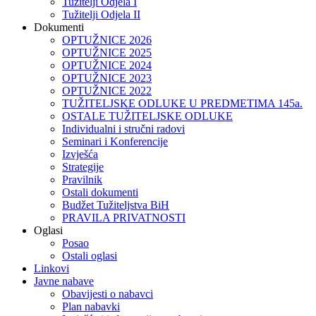
Tužitelji Odjela I
Tužitelji Odjela II
Dokumenti
OPTUŽNICE 2026
OPTUŽNICE 2025
OPTUŽNICE 2024
OPTUŽNICE 2023
OPTUŽNICE 2022
TUŽITELJSKE ODLUKE U PREDMETIMA 145a.
OSTALE TUŽITELJSKE ODLUKE
Individualni i stručni radovi
Seminari i Konferencije
Izvješća
Strategije
Pravilnik
Ostali dokumenti
Budžet Tužiteljstva BiH
PRAVILA PRIVATNOSTI
Oglasi
Posao
Ostali oglasi
Linkovi
Javne nabave
Obavijesti o nabavci
Plan nabavki