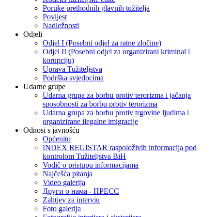
Poruke prethodnih glavnih tužitelja
Povijest
Nadležnosti
Odjeli
Odjel I (Posebni odjel za ratne zločine)
Odjel II (Posebni odjel za organizirani kriminal i
korupciju)
Uprava Tužiteljstva
Podrška svjedocima
Udarne grupe
Udarna grupa za borbu protiv terorizma i jačanja
sposobnosti za borbu protiv terorizma
Udarna grupa za borbu protiv trgovine ljudima i
organizirane ilegalne imigracije
Odnosi s javnošću
Općenito
INDEX REGISTAR raspoloživih informacija pod
kontrolom Tužiteljstva BiH
Vodič o pristupu informacijama
Najčešća pitanja
Video galerija
Други о нама - ПРЕСC
Zahtjev za intervju
Foto galerija