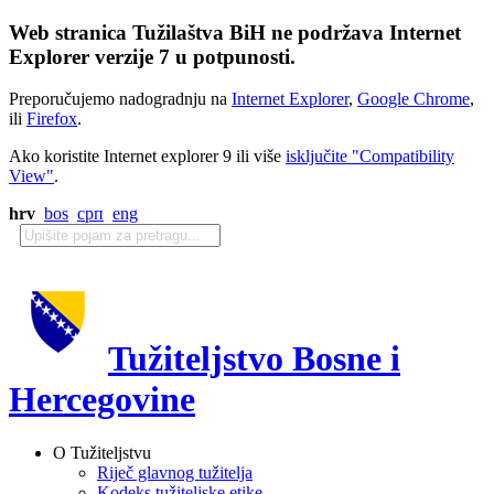
Web stranica Tužilaštva BiH ne podržava Internet
Explorer verzije 7 u potpunosti.
Preporučujemo nadogradnju na
Internet Explorer
,
Google Chrome
,
ili
Firefox
.
Ako koristite Internet explorer 9 ili više
isključite "Compatibility
View"
.
hrv
bos
срп
eng
Tužiteljstvo Bosne i
Hercegovine
O Tužiteljstvu
Riječ glavnog tužitelja
Kodeks tužiteljske etike