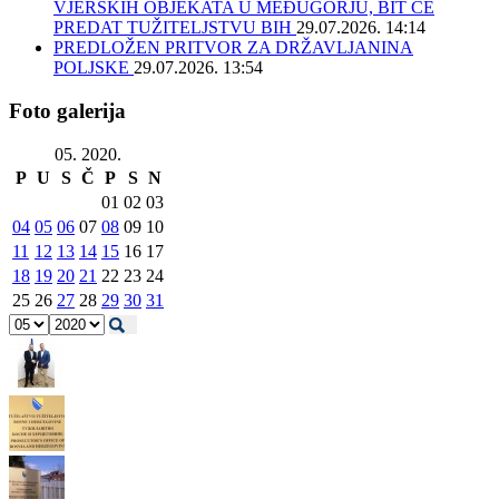
VJERSKIH OBJEKATA U MEĐUGORJU, BIT ĆE
PREDAT TUŽITELJSTVU BIH
29.07.2026. 14:14
PREDLOŽEN PRITVOR ZA DRŽAVLJANINA
POLJSKE
29.07.2026. 13:54
Foto galerija
05. 2020.
P
U
S
Č
P
S
N
01
02
03
04
05
06
07
08
09
10
11
12
13
14
15
16
17
18
19
20
21
22
23
24
25
26
27
28
29
30
31