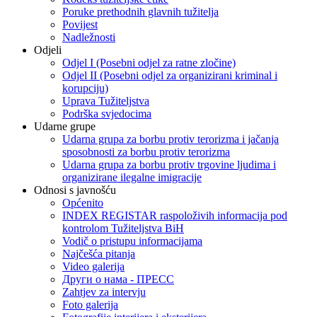
Poruke prethodnih glavnih tužitelja
Povijest
Nadležnosti
Odjeli
Odjel I (Posebni odjel za ratne zločine)
Odjel II (Posebni odjel za organizirani kriminal i
korupciju)
Uprava Tužiteljstva
Podrška svjedocima
Udarne grupe
Udarna grupa za borbu protiv terorizma i jačanja
sposobnosti za borbu protiv terorizma
Udarna grupa za borbu protiv trgovine ljudima i
organizirane ilegalne imigracije
Odnosi s javnošću
Općenito
INDEX REGISTAR raspoloživih informacija pod
kontrolom Tužiteljstva BiH
Vodič o pristupu informacijama
Najčešća pitanja
Video galerija
Други о нама - ПРЕСC
Zahtjev za intervju
Foto galerija