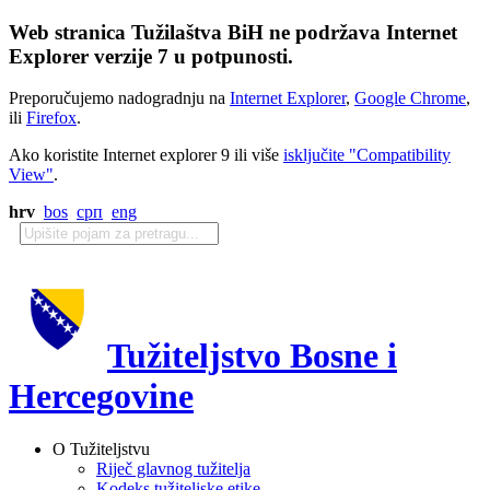
Web stranica Tužilaštva BiH ne podržava Internet
Explorer verzije 7 u potpunosti.
Preporučujemo nadogradnju na
Internet Explorer
,
Google Chrome
,
ili
Firefox
.
Ako koristite Internet explorer 9 ili više
isključite "Compatibility
View"
.
hrv
bos
срп
eng
Tužiteljstvo Bosne i
Hercegovine
O Tužiteljstvu
Riječ glavnog tužitelja
Kodeks tužiteljske etike