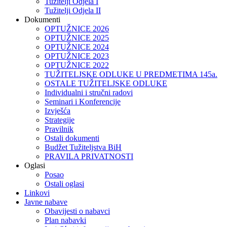
Tužitelji Odjela I
Tužitelji Odjela II
Dokumenti
OPTUŽNICE 2026
OPTUŽNICE 2025
OPTUŽNICE 2024
OPTUŽNICE 2023
OPTUŽNICE 2022
TUŽITELJSKE ODLUKE U PREDMETIMA 145a.
OSTALE TUŽITELJSKE ODLUKE
Individualni i stručni radovi
Seminari i Konferencije
Izvješća
Strategije
Pravilnik
Ostali dokumenti
Budžet Tužiteljstva BiH
PRAVILA PRIVATNOSTI
Oglasi
Posao
Ostali oglasi
Linkovi
Javne nabave
Obavijesti o nabavci
Plan nabavki