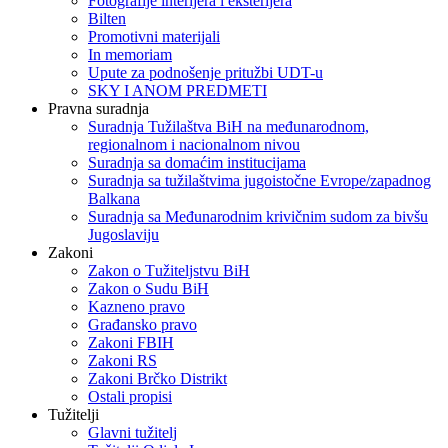
Fotografije interijera i eksterijera
Bilten
Promotivni materijali
In memoriam
Upute za podnošenje pritužbi UDT-u
SKY I ANOM PREDMETI
Pravna suradnja
Suradnja Tužilaštva BiH na međunarodnom,
regionalnom i nacionalnom nivou
Suradnja sa domaćim institucijama
Suradnja sa tužilaštvima jugoistočne Evrope/zapadnog
Balkana
Suradnja sa Međunarodnim krivičnim sudom za bivšu
Jugoslaviju
Zakoni
Zakon o Тužiteljstvu BiH
Zakon o Sudu BiH
Kazneno pravo
Građansko pravo
Zakoni FBIH
Zakoni RS
Zakoni Brčko Distrikt
Ostali propisi
Tužitelji
Glavni tužitelj