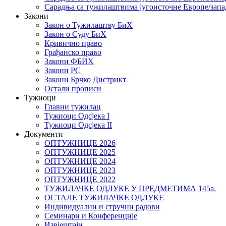
Сарадња са тужилаштвима југоисточне Европе/запа
Закони
Закон о Тужилаштву БиХ
Закон о Суду БиХ
Кривично право
Грађанско право
Закони ФБИХ
Закони РС
Закони Брчко Дистрикт
Остали прописи
Тужиоци
Главни тужилац
Тужиоци Oдсјекa I
Тужиоци Oдсјекa II
Документи
ОПТУЖНИЦЕ 2026
ОПТУЖНИЦЕ 2025
ОПТУЖНИЦЕ 2024
ОПТУЖНИЦЕ 2023
ОПТУЖНИЦЕ 2022
ТУЖИЛАЧКЕ ОДЛУКЕ У ПРЕДМЕТИМА 145а.
ОСТАЛЕ ТУЖИЛАЧКЕ ОДЛУКЕ
Индивидуални и стручни радови
Семинари и Конференције
Извјештаји