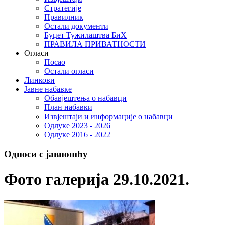
Стратегије
Правилник
Остали документи
Буџет Тужилаштва БиХ
ПРАВИЛА ПРИВАТНОСТИ
Огласи
Посао
Остали огласи
Линкови
Јавне набавке
Обавјештења о набавци
План набавки
Извјештаји и информације о набавци
Одлуке 2023 - 2026
Одлуке 2016 - 2022
Односи с јавношћу
Фото галерија 29.10.2021.