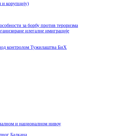
л и корупцију)
пособности за борбу против тероризма
рганизиране илегалне имиграције
од контролом Тужилаштва БиХ
налном и националном нивоу
дног Балкана