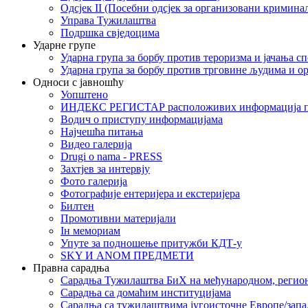
Одсјек II (Посебни одсјек за организовани кримина
Управа Тужилаштва
Подршка свједоцима
Ударне групе
Ударна група за борбу против тероризма и јачања с
Ударна група за борбу против трговине људима и о
Односи с јавношћу
Уопштено
ИНДЕКС РЕГИСТАР расположивих информација п
Водич о приступу информацијама
Најчешћа питања
Видео галерија
Drugi o nama - PRESS
Захтјев за интервју
Фото галерија
Фотографије ентеријера и екстеријера
Билтен
Промотивни материјали
Iн мемориам
Упуте за подношење притужби КДТ-у
SKY И ANOM ПРЕДМЕТИ
Правна сарадња
Сарадња Тужилаштва БиХ на међународном, регио
Сарадња са домаћим институцијама
Сарадња са тужилаштвима југоисточне Европе/запа