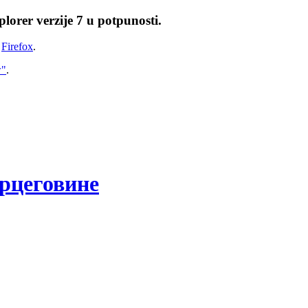
lorer verzije 7 u potpunosti.
i
Firefox
.
w"
.
рцеговине