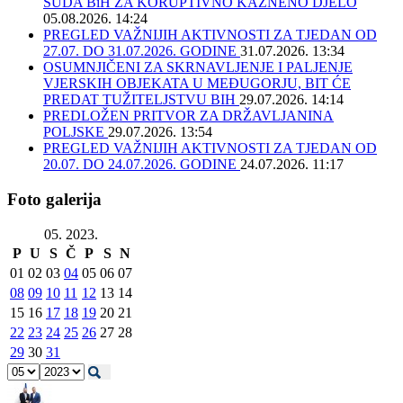
SUDA BiH ZA KORUPTIVNO KAZNENO DJELO
05.08.2026. 14:24
PREGLED VAŽNIJIH AKTIVNOSTI ZA TJEDAN OD
27.07. DO 31.07.2026. GODINE
31.07.2026. 13:34
OSUMNJIČENI ZA SKRNAVLJENJE I PALJENJE
VJERSKIH OBJEKATA U MEĐUGORJU, BIT ĆE
PREDAT TUŽITELJSTVU BIH
29.07.2026. 14:14
PREDLOŽEN PRITVOR ZA DRŽAVLJANINA
POLJSKE
29.07.2026. 13:54
PREGLED VAŽNIJIH AKTIVNOSTI ZA TJEDAN OD
20.07. DO 24.07.2026. GODINE
24.07.2026. 11:17
Foto galerija
05. 2023.
P
U
S
Č
P
S
N
01
02
03
04
05
06
07
08
09
10
11
12
13
14
15
16
17
18
19
20
21
22
23
24
25
26
27
28
29
30
31