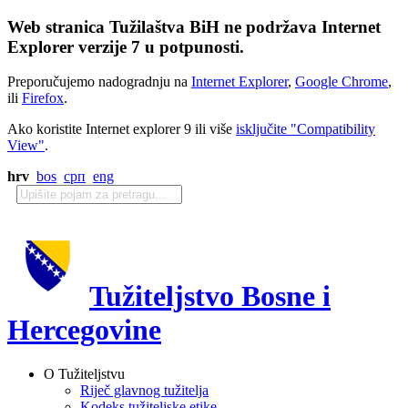
Web stranica Tužilaštva BiH ne podržava Internet
Explorer verzije 7 u potpunosti.
Preporučujemo nadogradnju na
Internet Explorer
,
Google Chrome
,
ili
Firefox
.
Ako koristite Internet explorer 9 ili više
isključite "Compatibility
View"
.
hrv
bos
срп
eng
Tužiteljstvo Bosne i
Hercegovine
O Tužiteljstvu
Riječ glavnog tužitelja
Kodeks tužiteljske etike