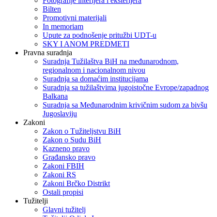
Fotografije interijera i eksterijera
Bilten
Promotivni materijali
In memoriam
Upute za podnošenje pritužbi UDT-u
SKY I ANOM PREDMETI
Pravna suradnja
Suradnja Tužilaštva BiH na međunarodnom,
regionalnom i nacionalnom nivou
Suradnja sa domaćim institucijama
Suradnja sa tužilaštvima jugoistočne Evrope/zapadnog
Balkana
Suradnja sa Međunarodnim krivičnim sudom za bivšu
Jugoslaviju
Zakoni
Zakon o Тužiteljstvu BiH
Zakon o Sudu BiH
Kazneno pravo
Građansko pravo
Zakoni FBIH
Zakoni RS
Zakoni Brčko Distrikt
Ostali propisi
Tužitelji
Glavni tužitelj