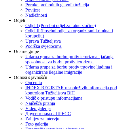
Poruke prethodnih glavnih tužitelja
Povijest
Nadležnosti
Odjeli
Odjel I (Posebni odjel za ratne zločine)
Odjel II (Posebni odjel za organizirani kriminal i
korupciju)
Uprava Tužiteljstva
Podrška svjedocima
Udarne grupe
Udarna grupa za borbu protiv terorizma i jačanja
sposobnosti za borbu protiv terorizma
Udarna grupa za borbu protiv trgovine ljudima i
organizirane ilegalne imigracije
Odnosi s javnošću
Općenito
INDEX REGISTAR raspoloživih informacija pod
kontrolom Tužiteljstva BiH
Vodič o pristupu informacijama
Najčešća pitanja
Video galerija
Други о нама - ПРЕСC
Zahtjev za intervju
Foto galerija