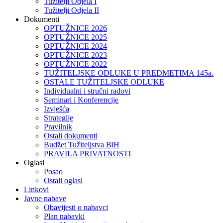
Tužitelji Odjela I
Tužitelji Odjela II
Dokumenti
OPTUŽNICE 2026
OPTUŽNICE 2025
OPTUŽNICE 2024
OPTUŽNICE 2023
OPTUŽNICE 2022
TUŽITELJSKE ODLUKE U PREDMETIMA 145a.
OSTALE TUŽITELJSKE ODLUKE
Individualni i stručni radovi
Seminari i Konferencije
Izvješća
Strategije
Pravilnik
Ostali dokumenti
Budžet Tužiteljstva BiH
PRAVILA PRIVATNOSTI
Oglasi
Posao
Ostali oglasi
Linkovi
Javne nabave
Obavijesti o nabavci
Plan nabavki