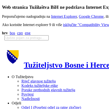
Web stranica Tužilaštva BiH ne podržava Internet Exp
Preporučujemo nadogradnju na
Internet Explorer
,
Google Chrome
, il
Ako koristite Internet explorer 9 ili više
isključite "Compatibility Vie
hrv
bos
срп
eng
Tužiteljstvo Bosne i Herc
O Tužiteljstvu
Riječ glavnog tužitelja
Kodeks tužiteljske etike
Poruke prethodnih glavnih tužitelja
Povijest
Nadležnosti
Odjeli
Odjel I (Posebni odjel za ratne zločine)