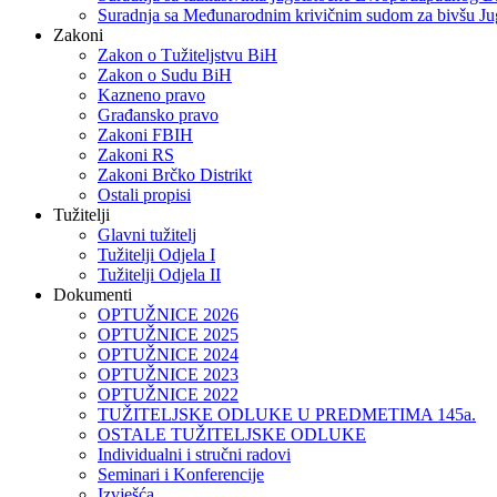
Suradnja sa Međunarodnim krivičnim sudom za bivšu Ju
Zakoni
Zakon o Тužiteljstvu BiH
Zakon o Sudu BiH
Kazneno pravo
Građansko pravo
Zakoni FBIH
Zakoni RS
Zakoni Brčko Distrikt
Ostali propisi
Tužitelji
Glavni tužitelj
Tužitelji Odjela I
Tužitelji Odjela II
Dokumenti
OPTUŽNICE 2026
OPTUŽNICE 2025
OPTUŽNICE 2024
OPTUŽNICE 2023
OPTUŽNICE 2022
TUŽITELJSKE ODLUKE U PREDMETIMA 145a.
OSTALE TUŽITELJSKE ODLUKE
Individualni i stručni radovi
Seminari i Konferencije
Izvješća