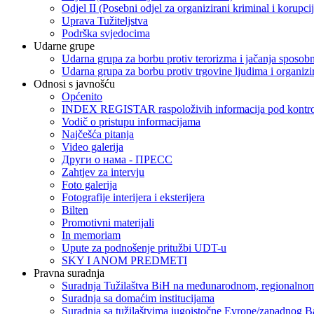
Odjel II (Posebni odjel za organizirani kriminal i korupci
Uprava Tužiteljstva
Podrška svjedocima
Udarne grupe
Udarna grupa za borbu protiv terorizma i jačanja sposobn
Udarna grupa za borbu protiv trgovine ljudima i organizir
Odnosi s javnošću
Općenito
INDEX REGISTAR raspoloživih informacija pod kontrol
Vodič o pristupu informacijama
Najčešća pitanja
Video galerija
Други о нама - ПРЕСC
Zahtjev za intervju
Foto galerija
Fotografije interijera i eksterijera
Bilten
Promotivni materijali
In memoriam
Upute za podnošenje pritužbi UDT-u
SKY I ANOM PREDMETI
Pravna suradnja
Suradnja Tužilaštva BiH na međunarodnom, regionalnom
Suradnja sa domaćim institucijama
Suradnja sa tužilaštvima jugoistočne Evrope/zapadnog B