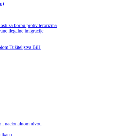
ju)
osti za borbu protiv terorizma
ane ilegalne imigracije
om Tužiteljstva BiH
 i nacionalnom nivou
alkana