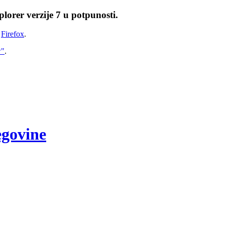
lorer verzije 7 u potpunosti.
i
Firefox
.
w"
.
egovine