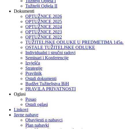
Tužitelji Odjela I
Tužitelji Odjela II
Dokumenti
OPTUŽNICE 2026
OPTUŽNICE 2025
OPTUŽNICE 2024
OPTUŽNICE 2023
OPTUŽNICE 2022
TUŽITELJSKE ODLUKE U PREDMETIMA 145a.
OSTALE TUŽITELJSKE ODLUKE
Individualni i stručni radovi
Seminari i Konferencije
Izvješća
Strategije
Pravilnik
Ostali dokumenti
Budžet Tužiteljstva BiH
PRAVILA PRIVATNOSTI
Oglasi
Posao
Ostali oglasi
Linkovi
Javne nabave
Obavijesti o nabavci
Plan nabavki