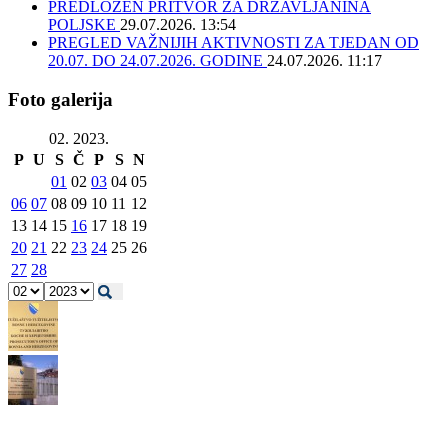
PREDLOŽEN PRITVOR ZA DRŽAVLJANINA
POLJSKE
29.07.2026. 13:54
PREGLED VAŽNIJIH AKTIVNOSTI ZA TJEDAN OD
20.07. DO 24.07.2026. GODINE
24.07.2026. 11:17
Foto galerija
02. 2023.
P
U
S
Č
P
S
N
01
02
03
04
05
06
07
08
09
10
11
12
13
14
15
16
17
18
19
20
21
22
23
24
25
26
27
28