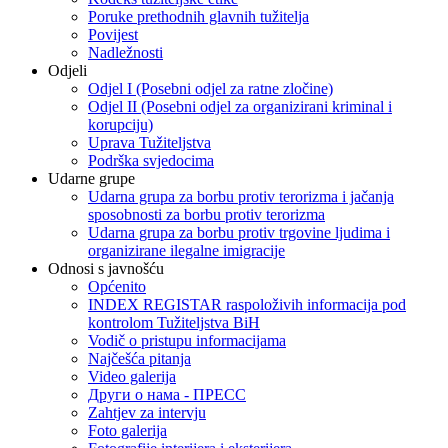
Poruke prethodnih glavnih tužitelja
Povijest
Nadležnosti
Odjeli
Odjel I (Posebni odjel za ratne zločine)
Odjel II (Posebni odjel za organizirani kriminal i
korupciju)
Uprava Tužiteljstva
Podrška svjedocima
Udarne grupe
Udarna grupa za borbu protiv terorizma i jačanja
sposobnosti za borbu protiv terorizma
Udarna grupa za borbu protiv trgovine ljudima i
organizirane ilegalne imigracije
Odnosi s javnošću
Općenito
INDEX REGISTAR raspoloživih informacija pod
kontrolom Tužiteljstva BiH
Vodič o pristupu informacijama
Najčešća pitanja
Video galerija
Други о нама - ПРЕСC
Zahtjev za intervju
Foto galerija