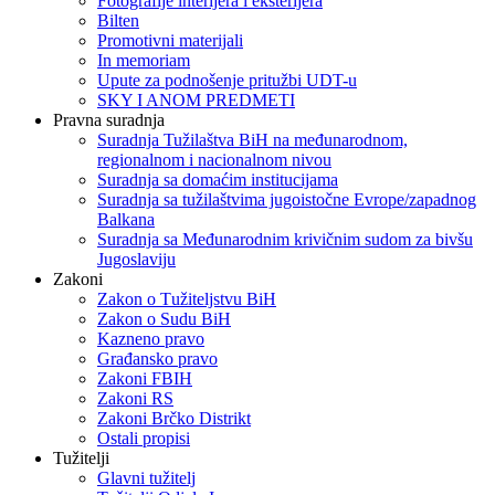
Fotografije interijera i eksterijera
Bilten
Promotivni materijali
In memoriam
Upute za podnošenje pritužbi UDT-u
SKY I ANOM PREDMETI
Pravna suradnja
Suradnja Tužilaštva BiH na međunarodnom,
regionalnom i nacionalnom nivou
Suradnja sa domaćim institucijama
Suradnja sa tužilaštvima jugoistočne Evrope/zapadnog
Balkana
Suradnja sa Međunarodnim krivičnim sudom za bivšu
Jugoslaviju
Zakoni
Zakon o Тužiteljstvu BiH
Zakon o Sudu BiH
Kazneno pravo
Građansko pravo
Zakoni FBIH
Zakoni RS
Zakoni Brčko Distrikt
Ostali propisi
Tužitelji
Glavni tužitelj