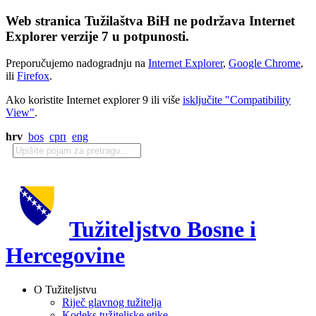
Web stranica Tužilaštva BiH ne podržava Internet
Explorer verzije 7 u potpunosti.
Preporučujemo nadogradnju na
Internet Explorer
,
Google Chrome
,
ili
Firefox
.
Ako koristite Internet explorer 9 ili više
isključite "Compatibility
View"
.
hrv
bos
срп
eng
Tužiteljstvo Bosne i
Hercegovine
O Tužiteljstvu
Riječ glavnog tužitelja
Kodeks tužiteljske etike