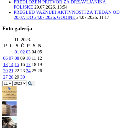
PREDLOŽEN PRITVOR ZA DRŽAVLJANINA
POLJSKE
29.07.2026. 13:54
PREGLED VAŽNIJIH AKTIVNOSTI ZA TJEDAN OD
20.07. DO 24.07.2026. GODINE
24.07.2026. 11:17
Foto galerija
11. 2023.
P
U
S
Č
P
S
N
01
02
03
04
05
06
07
08
09
10
11
12
13
14
15
16
17
18
19
20
21
22
23
24
25
26
27
28
29
30