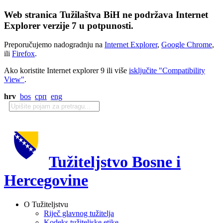
Web stranica Tužilaštva BiH ne podržava Internet
Explorer verzije 7 u potpunosti.
Preporučujemo nadogradnju na
Internet Explorer
,
Google Chrome
,
ili
Firefox
.
Ako koristite Internet explorer 9 ili više
isključite "Compatibility
View"
.
hrv
bos
срп
eng
Tužiteljstvo Bosne i
Hercegovine
O Tužiteljstvu
Riječ glavnog tužitelja
Kodeks tužiteljske etike