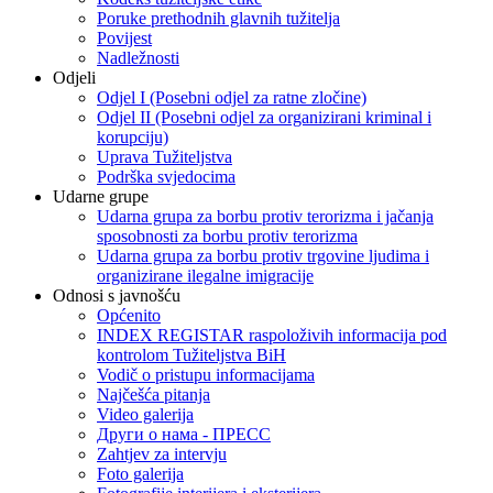
Poruke prethodnih glavnih tužitelja
Povijest
Nadležnosti
Odjeli
Odjel I (Posebni odjel za ratne zločine)
Odjel II (Posebni odjel za organizirani kriminal i
korupciju)
Uprava Tužiteljstva
Podrška svjedocima
Udarne grupe
Udarna grupa za borbu protiv terorizma i jačanja
sposobnosti za borbu protiv terorizma
Udarna grupa za borbu protiv trgovine ljudima i
organizirane ilegalne imigracije
Odnosi s javnošću
Općenito
INDEX REGISTAR raspoloživih informacija pod
kontrolom Tužiteljstva BiH
Vodič o pristupu informacijama
Najčešća pitanja
Video galerija
Други о нама - ПРЕСC
Zahtjev za intervju
Foto galerija