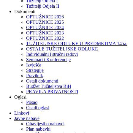
Tužitelji Odjela I
Tužitelji Odjela II
Dokumenti
OPTUŽNICE 2026
OPTUŽNICE 2025
OPTUŽNICE 2024
OPTUŽNICE 2023
OPTUŽNICE 2022
TUŽITELJSKE ODLUKE U PREDMETIMA 145a.
OSTALE TUŽITELJSKE ODLUKE
Individualni i stručni radovi
Seminari i Konferencije
Izvješća
Strategije
Pravilnik
Ostali dokumenti
Budžet Tužiteljstva BiH
PRAVILA PRIVATNOSTI
Oglasi
Posao
Ostali oglasi
Linkovi
Javne nabave
Obavijesti o nabavci
Plan nabavki