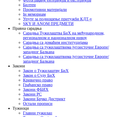
Фотографије ентеријера и екстеријера
Билтен
Промотивни материјали
Iн мемориам
Упуте за подношење притужби КДТ-у
SKY И ANOM ПРЕДМЕТИ
Правна сарадња
Сарадња Тужилаштва БиХ на међународном,
регионалном и националном нивоу
Сарадња са домаћим институцијама
Сарадња са тужилаштвима југоисточне Европе/
западног Балкана
Сарадња са тужилаштвима југоисточне Европе/
западног Балкана
Закони
Закон о Тужилаштву БиХ
Закон о Суду БиХ
Кривично право
Грађанско право
Закони ФБИХ
Закони РС
Закони Брчко Дистрикт
Остали прописи
Тужиоци
Главни тужилац