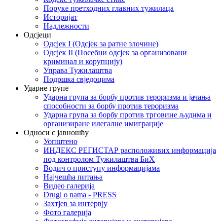
Поруке претходних главних тужилаца
Историјат
Надлежности
Одсјеци
Одсјек I (Одсјек за ратне злочине)
Одсјек II (Посебни одсјек за организовани
криминал и корупцију)
Управа Тужилаштва
Подршка свједоцима
Ударне групе
Ударна група за борбу против тероризма и јачања
способности за борбу против тероризма
Ударна група за борбу против трговине људима и
организиране илегалне имиграције
Односи с јавношћу
Уопштено
ИНДЕКС РЕГИСТАР расположивих информација
под контролом Тужилаштва БиХ
Водич о приступу информацијама
Најчешћа питања
Видео галерија
Drugi o nama - PRESS
Захтјев за интервју
Фото галерија