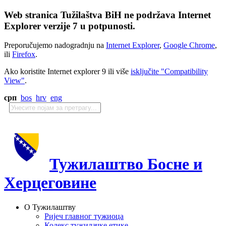
Web stranica Tužilaštva BiH ne podržava Internet
Explorer verzije 7 u potpunosti.
Preporučujemo nadogradnju na
Internet Explorer
,
Google Chrome
,
ili
Firefox
.
Ako koristite Internet explorer 9 ili više
isključite "Compatibility
View"
.
срп
bos
hrv
eng
Тужилаштво Босне и
Херцеговине
О Тужилаштву
Ријеч главног тужиоца
Кодекс тужилачке етике