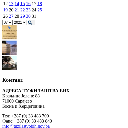
12
13
14
15
16
17
18
19
20
21
22
23
24
25
26
27
28
29
30
31
Контакт
АДРЕСА ТУЖИЛАШТВА БИХ
Краљице Јелене 88
71000 Сарајево
Босна и Херцеговина
Тел: +387 (0) 33 483 700
Факс: +387 (0) 33 483 840
info@tuzilastvobih.gov.ba