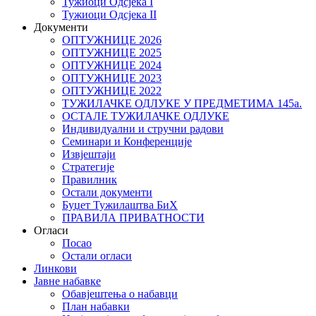
Тужиоци Oдсјекa I
Тужиоци Oдсјекa II
Документи
ОПТУЖНИЦЕ 2026
ОПТУЖНИЦЕ 2025
ОПТУЖНИЦЕ 2024
ОПТУЖНИЦЕ 2023
ОПТУЖНИЦЕ 2022
ТУЖИЛАЧКЕ ОДЛУКЕ У ПРЕДМЕТИМА 145а.
ОСТАЛЕ ТУЖИЛАЧКЕ ОДЛУКЕ
Индивидуални и стручни радови
Семинари и Конференције
Извјештаји
Стратегије
Правилник
Остали документи
Буџет Тужилаштва БиХ
ПРАВИЛА ПРИВАТНОСТИ
Огласи
Посао
Остали огласи
Линкови
Јавне набавке
Обавјештења о набавци
План набавки