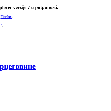
lorer verzije 7 u potpunosti.
i
Firefox
.
w"
.
рцеговине