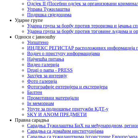
Одсјек II (Посебни одсјек за организовани кримина
Управа Тужилаштва
Подршка свједоцима
Ударне групе
Ударна група за борбу против тероризма и јачања с
Ударна група за борбу против трговине људима и о
Односи с јавношћу
Уопштено
ИНДЕКС РЕГИСТАР расположивих информација п
Водич о приступу информацијама
Најчешћа питања
Видео галерија
Drugi o nama - PRESS
Захтјев за интервју
Фото галерија
Фотографије ентеријера и екстеријера
Билтен
Промотивни материјали
Iн мемориам
Упуте за подношење притужби КДТ-у
SKY И ANOM ПРЕДМЕТИ
Правна сарадња
Сарадња Тужилаштва БиХ на међународном, регио
Сарадња са домаћим институцијама
Сарадња са тужилаштвима југоисточне Европе/запа