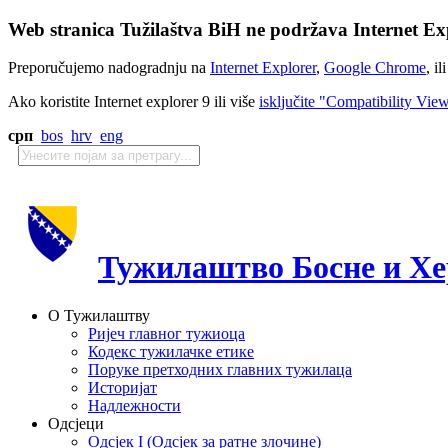
Web stranica Tužilaštva BiH ne podržava Internet Exp
Preporučujemo nadogradnju na
Internet Explorer
,
Google Chrome
, il
Ako koristite Internet explorer 9 ili više
isključite "Compatibility Vie
срп
bos
hrv
eng
Тужилаштво Босне и Хе
О Тужилаштву
Ријеч главног тужиоца
Кодекс тужилачке етике
Поруке претходних главних тужилаца
Историјат
Надлежности
Одсјеци
Одсјек I (Одсјек за ратне злочине)