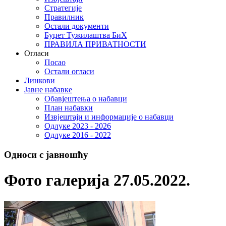
Стратегије
Правилник
Остали документи
Буџет Тужилаштва БиХ
ПРАВИЛА ПРИВАТНОСТИ
Огласи
Посао
Остали огласи
Линкови
Јавне набавке
Обавјештења о набавци
План набавки
Извјештаји и информације о набавци
Одлуке 2023 - 2026
Одлуке 2016 - 2022
Односи с јавношћу
Фото галерија 27.05.2022.