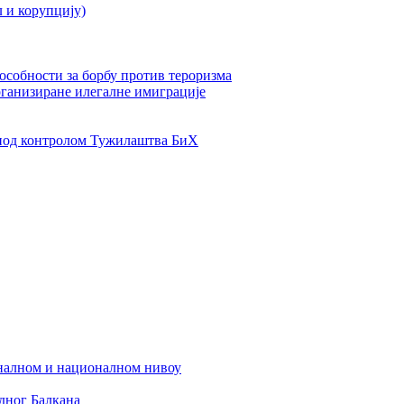
л и корупцију)
пособности за борбу против тероризма
рганизиране илегалне имиграције
од контролом Тужилаштва БиХ
налном и националном нивоу
дног Балкана