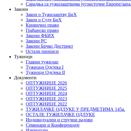
Сарадња са тужилаштвима југоисточне Европе/запа
Закони
Закон о Тужилаштву БиХ
Закон о Суду БиХ
Кривично право
Грађанско право
Закони ФБИХ
Закони РС
Закони Брчко Дистрикт
Остали прописи
Тужиоци
Главни тужилац
Тужиоци Oдсјекa I
Тужиоци Oдсјекa II
Документи
ОПТУЖНИЦЕ 2026
ОПТУЖНИЦЕ 2025
ОПТУЖНИЦЕ 2024
ОПТУЖНИЦЕ 2023
ОПТУЖНИЦЕ 2022
ТУЖИЛАЧКЕ ОДЛУКЕ У ПРЕДМЕТИМА 145а.
ОСТАЛЕ ТУЖИЛАЧКЕ ОДЛУКЕ
Индивидуални и стручни радови
Семинари и Конференције
Извјештаји