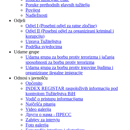
Poruke prethodnih glavnih tužitelja
Povijest
Nadležnosti
Odjeli
Odjel I (Posebni odjel za ratne zločine)
Odjel II (Posebni odjel za organizirani kriminal i
korupciju)
Uprava Tužiteljstva
Podrška svjedocima
Udarne grupe
Udarna grupa za borbu protiv terorizma i jačanja
sposobnosti za borbu protiv terorizma
Udarna grupa za borbu protiv trgovine ljudima i
organizirane ilegalne imigracije
Odnosi s javnošću
Općenito
INDEX REGISTAR raspoloživih informacija pod
kontrolom Tužiteljstva BiH
Vodič o pristupu informacijama
Najčešća pitanja
Video galerija
Други о нама - ПРЕСC
Zahtjev za intervju
Foto galerija