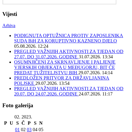
Vijesti
Arhiva
PODIGNUTA OPTUŽNICA PROTIV ZAPOSLENIKA
SUDA BiH ZA KORUPTIVNO KAZNENO DJELO
05.08.2026. 12:24
PREGLED VAŽNIJIH AKTIVNOSTI ZA TJEDAN OD
27.07. DO 31.07.2026. GODINE
31.07.2026. 13:34
OSUMNJIČENI ZA SKRNAVLJENJE I PALJENJE
VJERSKIH OBJEKATA U MEĐUGORJU, BIT ĆE
PREDAT TUŽITELJSTVU BIH
29.07.2026. 14:14
PREDLOŽEN PRITVOR ZA DRŽAVLJANINA
POLJSKE
29.07.2026. 13:54
PREGLED VAŽNIJIH AKTIVNOSTI ZA TJEDAN OD
20.07. DO 24.07.2026. GODINE
24.07.2026. 11:17
Foto galerija
02. 2023.
P
U
S
Č
P
S
N
01
02
03
04
05