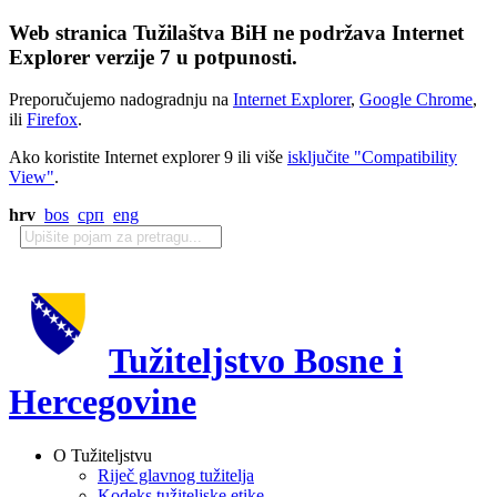
Web stranica Tužilaštva BiH ne podržava Internet
Explorer verzije 7 u potpunosti.
Preporučujemo nadogradnju na
Internet Explorer
,
Google Chrome
,
ili
Firefox
.
Ako koristite Internet explorer 9 ili više
isključite "Compatibility
View"
.
hrv
bos
срп
eng
Tužiteljstvo Bosne i
Hercegovine
O Tužiteljstvu
Riječ glavnog tužitelja
Kodeks tužiteljske etike