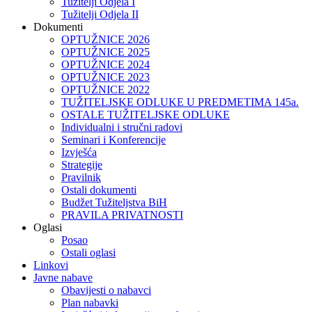
Tužitelji Odjela I
Tužitelji Odjela II
Dokumenti
OPTUŽNICE 2026
OPTUŽNICE 2025
OPTUŽNICE 2024
OPTUŽNICE 2023
OPTUŽNICE 2022
TUŽITELJSKE ODLUKE U PREDMETIMA 145a.
OSTALE TUŽITELJSKE ODLUKE
Individualni i stručni radovi
Seminari i Konferencije
Izvješća
Strategije
Pravilnik
Ostali dokumenti
Budžet Tužiteljstva BiH
PRAVILA PRIVATNOSTI
Oglasi
Posao
Ostali oglasi
Linkovi
Javne nabave
Obavijesti o nabavci
Plan nabavki