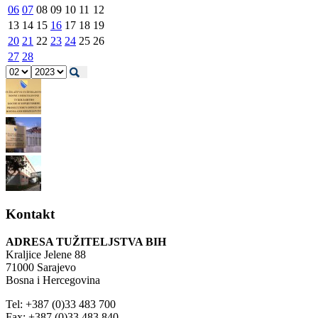
06
07
08
09
10
11
12
13
14
15
16
17
18
19
20
21
22
23
24
25
26
27
28
Kontakt
ADRESA TUŽITELJSTVA BIH
Kraljice Jelene 88
71000 Sarajevo
Bosna i Hercegovina
Tel: +387 (0)33 483 700
Fax: +387 (0)33 483 840