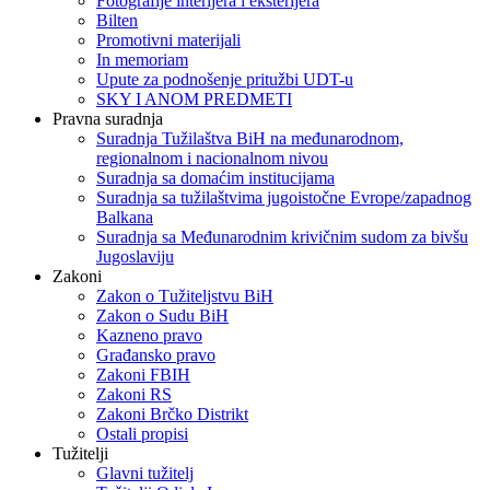
Fotografije interijera i eksterijera
Bilten
Promotivni materijali
In memoriam
Upute za podnošenje pritužbi UDT-u
SKY I ANOM PREDMETI
Pravna suradnja
Suradnja Tužilaštva BiH na međunarodnom,
regionalnom i nacionalnom nivou
Suradnja sa domaćim institucijama
Suradnja sa tužilaštvima jugoistočne Evrope/zapadnog
Balkana
Suradnja sa Međunarodnim krivičnim sudom za bivšu
Jugoslaviju
Zakoni
Zakon o Тužiteljstvu BiH
Zakon o Sudu BiH
Kazneno pravo
Građansko pravo
Zakoni FBIH
Zakoni RS
Zakoni Brčko Distrikt
Ostali propisi
Tužitelji
Glavni tužitelj